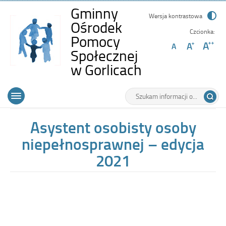
Gminny
Wersja kontrastowa
Ośrodek
Czcionka:
Pomocy
Społecznej
-
w Gorlicach
Asystent
Wyszukiwarka
Tutaj
osobisty
Górne
Otwórz
wpisz
osoby
menu
szukaną
główne
frazę:
niepełnospra
Asystent osobisty osoby
–
niepełnosprawnej – edycja
edycja
2021
2021