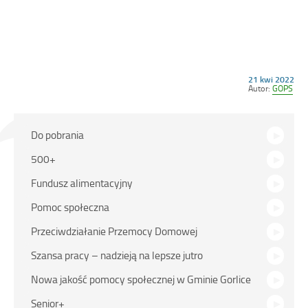
Opublikowano
21 kwi 2022
w
Autor:
GOPS
dniu
Na
Do pobrania
skróty
500+
Fundusz alimentacyjny
Pomoc społeczna
Przeciwdziałanie Przemocy Domowej
Szansa pracy – nadzieją na lepsze jutro
Nowa jakość pomocy społecznej w Gminie Gorlice
Senior+