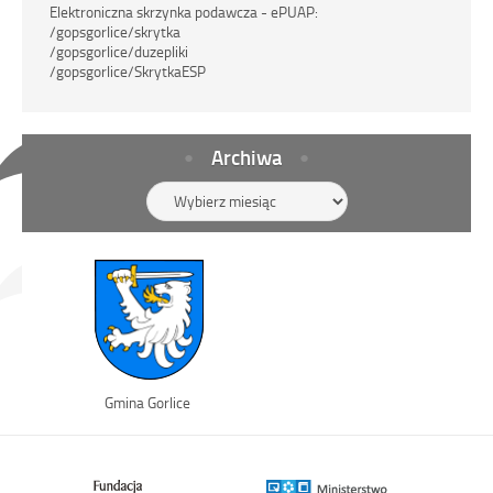
Elektroniczna skrzynka podawcza - ePUAP:
/gopsgorlice/skrytka
/gopsgorlice/duzepliki
/gopsgorlice/SkrytkaESP
Archiwa
Archiwa
Link
Gmina Gorlice
otwiera
się
w
nowym
oknie