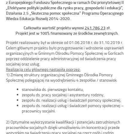
z Europejskiego Funduszu Społecznego w ramach Osi priorytetowej II
„Efektywne polityki publiczne dla rynku pracy, gospodarki i edukacji”,
Działania 2.5 „Skuteczna pomoc społeczna” Programu Operacyjnego
Wiedza Edukacja Rozwój 2014-2020.
Całkowita wartość projektu wynosi
241.786,23
zł.
Projekt jest w 100% finansowany ze środków zewnętrznych.
Projekt realizowany był w okresie od 01.06.2018 r. do 31.10.2019 r.
Celem głównym projektu było przygotowanie i wdrożenie usprawnień
organizacyjnych w Gminnym Ośrodku Pomocy Społecznej w Gorlicach
poprzez oddzielenie pracy administracyjnej od świadczenia pracy
socjalnej oraz usług.
Realizacja celu głównego nastąpiła poprzez:
1) Zmianę struktury organizacyjnej Gminnego Ośrodka Pomocy
Społecznej polegającej na wyodrębnieniu 4 zespołów / stanowisk:
stanowiska ds. pierwszego kontaktu,
zespołu ds. pracy socjalnej i asystentury rodziny,
zespołu ds. realizacji usług i świadczeń pomocy społecznej,
zespołu ds. realizacji usług i świadczeń pomocy społecznej –
pracownicy socjalni.
2) Optymalne wykorzystanie kwalifikacji i potencjału zatrudnionych
pracowników socjalnych dzięki umożliwieniu im koncentracji przede
wszystkim na świadczeniu pracy socjalnej na rzecz osób i rodzin