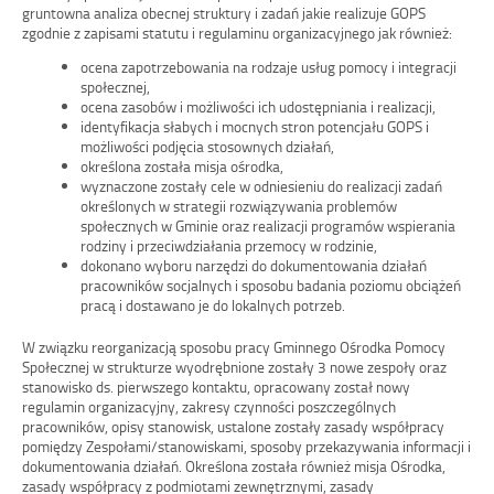
gruntowna analiza obecnej struktury i zadań jakie realizuje GOPS
zgodnie z zapisami statutu i regulaminu organizacyjnego jak również:
ocena zapotrzebowania na rodzaje usług pomocy i integracji
społecznej,
ocena zasobów i możliwości ich udostępniania i realizacji,
identyfikacja słabych i mocnych stron potencjału GOPS i
możliwości podjęcia stosownych działań,
określona została misja ośrodka,
wyznaczone zostały cele w odniesieniu do realizacji zadań
określonych w strategii rozwiązywania problemów
społecznych w Gminie oraz realizacji programów wspierania
rodziny i przeciwdziałania przemocy w rodzinie,
dokonano wyboru narzędzi do dokumentowania działań
pracowników socjalnych i sposobu badania poziomu obciążeń
pracą i dostawano je do lokalnych potrzeb.
W związku reorganizacją sposobu pracy Gminnego Ośrodka Pomocy
Społecznej w strukturze wyodrębnione zostały 3 nowe zespoły oraz
stanowisko ds. pierwszego kontaktu, opracowany został nowy
regulamin organizacyjny, zakresy czynności poszczególnych
pracowników, opisy stanowisk, ustalone zostały zasady współpracy
pomiędzy Zespołami/stanowiskami, sposoby przekazywania informacji i
dokumentowania działań. Określona została również misja Ośrodka,
zasady współpracy z podmiotami zewnętrznymi, zasady