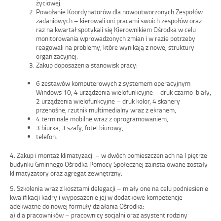
życiowej.
Powołanie Koordynatorów dla nowoutworzonych Zespołów
zadaniowych – kierowali oni pracami swoich zespołów oraz
raz na kwartał spotykali się Kierownikiem Ośrodka w celu
monitorowania wprowadzonych zmian i w razie potrzeby
reagowali na problemy, które wynikają z nowej struktury
organizacyjnej.
Zakup doposażenia stanowisk pracy:
6 zestawów komputerowych z systemem operacyjnym
Windows 10, 4 urządzenia wielofunkcyjne – druk czarno-biały,
2 urządzenia wielofunkcyjne – druk kolor, 4 skanery
przenośne, rzutnik multimedialny wraz z ekranem,
4 terminale mobilne wraz z oprogramowaniem,
3 biurka, 3 szafy, fotel biurowy,
telefon.
4. Zakup i montaż klimatyzacji – w dwóch pomieszczeniach na I piętrze
budynku Gminnego Ośrodka Pomocy Społecznej zainstalowane zostały
klimatyzatory oraz agregat zewnętrzny.
5. Szkolenia wraz z kosztami delegacji – miały one na celu podniesienie
kwalifikacji kadry i wyposażenie jej w dodatkowe kompetencje
adekwatne do nowej formuły działania Ośrodka:
a) dla pracowników – pracownicy socjalni oraz asystent rodziny