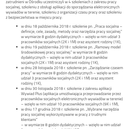
zatrudnieni w Ośrodku uczestniczyli w 4 szkoleniach z zakresu pracy
socjalnej, szkoleniu z obsługi aplikacji do sporządzania elektronicznych
wywiadów w terenie, szkoleniu z organizacji czasu pracy oraz szkoleniu
z bezpieczeństwa w miejscu pracy:
w dniu 18 października 2018 r. szkolenie pn. „Praca socjalna –
definicje, cele, zasady, metody oraz narzędzia pracy socjalnej.”
w wymiarze 8 godzin dydaktycznych – wzięło w nim udział 3
pracowników socjalnych (2K i 1M) oraz asystent rodziny (1K),
w dniu 19 października 2018 r. szkolenie pn. „Ramowy model
środowiskowej pracy socjalnej.” w wymiarze 8 godzin
dydaktycznych – wzięło w nim udział 3 pracowników
socjalnych (2K i 1M) oraz asystent rodziny (1K),
w dniu 28 listopada 2018 r. szkolenie pn. „Zarządzanie czasem
pracy” w wymiarze 8 godzin dydaktycznych – wzięło w nim
udział 3 pracowników socjalnych (2K i 1M) oraz asystent
rodziny (1K),
w dniu 30 listopada 2018 r. szkolenie z zakresu aplikacji
Wywiad Plus (aplikacja umożliwiająca przeprowadzanie przez
pracowników socjalnych elektronicznych wywiadów w terenie)
– wzięło w nim udział 10 pracowników socjalnych (9K i 1M),
w dniu 17 grudnia 2018 r. szkolenie pn. „Wybrane narzędzia
pracy socjalnej wykorzystywane w pracy z trudnymi
klientami”
– w wymiarze 8 godzin dydaktycznych – wzięło w nim udział