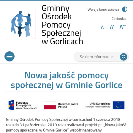
Gminny
Wersja kontrastowa
Ośrodek
Czcionka:
Pomocy
Społecznej
-
w Gorlicach
Nowa
Wyszukiwarka
Tutaj
jakość
Górne
Otwórz
wpisz
pomocy
menu
szukaną
główne
frazę:
społecznej
Nowa jakość pomocy
w
społecznej w Gminie Gorlice
Gminie
Gorlice
Gminny Ośrodek Pomocy Społecznej w Gorlicachod 1 czerwca 2018
roku do 31 października 2019 roku realizował projekt pt. „Nowa jakość
pomocy społecznej w Gminie Gorlice” współfinansowany