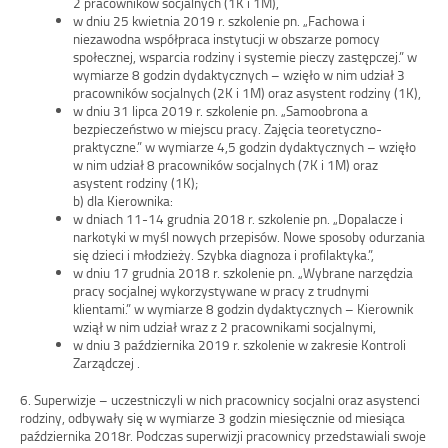
2 pracowników socjalnych (1K i 1M),
w dniu 25 kwietnia 2019 r. szkolenie pn. „Fachowa i
niezawodna współpraca instytucji w obszarze pomocy
społecznej, wsparcia rodziny i systemie pieczy zastępczej.” w
wymiarze 8 godzin dydaktycznych – wzięło w nim udział 3
pracowników socjalnych (2K i 1M) oraz asystent rodziny (1K),
w dniu 31 lipca 2019 r. szkolenie pn. „Samoobrona a
bezpieczeństwo w miejscu pracy. Zajęcia teoretyczno-
praktyczne.” w wymiarze 4,5 godzin dydaktycznych – wzięło
w nim udział 8 pracowników socjalnych (7K i 1M) oraz
asystent rodziny (1K);
b) dla Kierownika:
w dniach 11-14 grudnia 2018 r. szkolenie pn. „Dopalacze i
narkotyki w myśl nowych przepisów. Nowe sposoby odurzania
się dzieci i młodzieży. Szybka diagnoza i profilaktyka.”,
w dniu 17 grudnia 2018 r. szkolenie pn. „Wybrane narzędzia
pracy socjalnej wykorzystywane w pracy z trudnymi
klientami.” w wymiarze 8 godzin dydaktycznych – Kierownik
wziął w nim udział wraz z 2 pracownikami socjalnymi,
w dniu 3 października 2019 r. szkolenie w zakresie Kontroli
Zarządczej .
6. Superwizje – uczestniczyli w nich pracownicy socjalni oraz asystenci
rodziny, odbywały się w wymiarze 3 godzin miesięcznie od miesiąca
października 2018r. Podczas superwizji pracownicy przedstawiali swoje