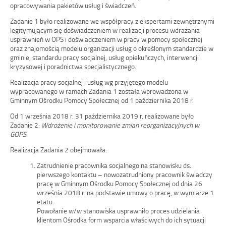
opracowywania pakietów usług i świadczeń.
Zadanie 1 było realizowane we współpracy z ekspertami zewnętrznymi
legitymującym się doświadczeniem w realizacji procesu wdrażania
usprawnień w OPS i doświadczeniem w pracy w pomocy społecznej
oraz znajomością modelu organizacji usług o określonym standardzie w
gminie, standardu pracy socjalnej, usług opiekuńczych, interwencji
kryzysowej i poradnictwa specjalistycznego.
Realizacja pracy socjalnej i usług wg przyjętego modelu
wypracowanego w ramach Zadania 1 została wprowadzona w
Gminnym Ośrodku Pomocy Społecznej od 1 października 2018 r.
Od 1 września 2018 r. 31 października 2019 r. realizowane było
Zadanie 2:
Wdrożenie i monitorowanie zmian reorganizacyjnych w
GOPS
.
Realizacja Zadania 2 obejmowała:
Zatrudnienie pracownika socjalnego na stanowisku ds.
pierwszego kontaktu – nowozatrudniony pracownik świadczy
pracę w Gminnym Ośrodku Pomocy Społecznej od dnia 26
września 2018 r. na podstawie umowy o pracę, w wymiarze 1
etatu.
Powołanie w/w stanowiska usprawniło proces udzielania
klientom Ośrodka form wsparcia właściwych do ich sytuacji