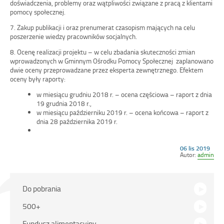
doświadczenia, problemy oraz wątpliwości związane z pracą z klientami
pomocy społecznej.
7. Zakup publikacji i oraz prenumerat czasopism mających na celu
poszerzenie wiedzy pracowników socjalnych.
8. Ocenę realizacji projektu – w celu zbadania skuteczności zmian
wprowadzonych w Gminnym Ośrodku Pomocy Społecznej zaplanowano
dwie oceny przeprowadzane przez eksperta zewnętrznego. Efektem
oceny były raporty:
w miesiącu grudniu 2018 r. – ocena częściowa – raport z dnia
19 grudnia 2018 r.,
w miesiącu październiku 2019 r. – ocena końcowa – raport z
dnia 28 października 2019 r.
Opublikowano
06 lis 2019
w
Autor:
admin
dniu
Na
Do pobrania
skróty
500+
Fundusz alimentacyjny