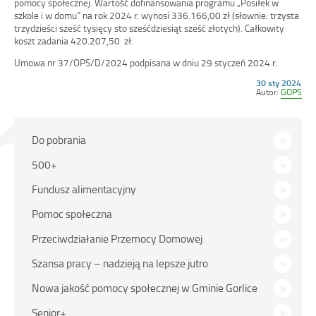
pomocy społecznej. Wartość dofinansowania programu „Posiłek w
szkole i w domu” na rok 2024 r. wynosi 336.166,00 zł (słownie: trzysta
trzydzieści sześć tysięcy sto sześćdziesiąt sześć złotych). Całkowity
koszt zadania 420.207,50 zł.
Umowa nr 37/OPS/D/2024 podpisana w dniu 29 styczeń 2024 r.
Opublikowano
30 sty 2024
w
Autor:
GOPS
dniu
Na
Do pobrania
skróty
500+
Fundusz alimentacyjny
Pomoc społeczna
Przeciwdziałanie Przemocy Domowej
Szansa pracy – nadzieją na lepsze jutro
Nowa jakość pomocy społecznej w Gminie Gorlice
Senior+