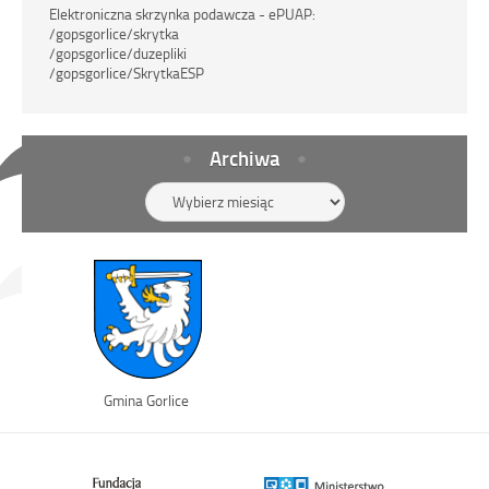
Elektroniczna skrzynka podawcza - ePUAP:
/gopsgorlice/skrytka
/gopsgorlice/duzepliki
/gopsgorlice/SkrytkaESP
Archiwa
Archiwa
Link
Gmina Gorlice
otwiera
się
w
nowym
oknie