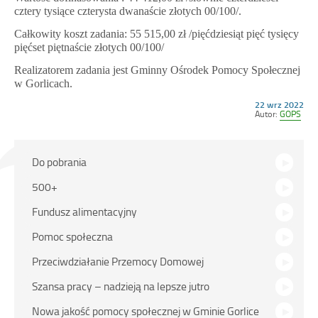
cztery tysiące czterysta dwanaście złotych 00/100/.
Całkowity koszt zadania: 55 515,00 zł /pięćdziesiąt pięć tysięcy
pięćset piętnaście złotych 00/100/
Realizatorem zadania jest Gminny Ośrodek Pomocy Społecznej
w Gorlicach.
Opublikowano
22 wrz 2022
w
Autor:
GOPS
dniu
Na
Do pobrania
skróty
500+
Fundusz alimentacyjny
Pomoc społeczna
Przeciwdziałanie Przemocy Domowej
Szansa pracy – nadzieją na lepsze jutro
Nowa jakość pomocy społecznej w Gminie Gorlice