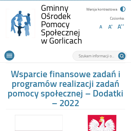
Gminny
Wersja kontrastowa
Ośrodek
Czcionka:
Pomocy
Społecznej
-
w Gorlicach
Wsparcie
Wyszukiwarka
Tutaj
finansowe
Górne
Otwórz
wpisz
zadań
menu
szukaną
główne
frazę:
i
Wsparcie finansowe zadań i
programów
programów realizacji zadań
realizacji
pomocy społecznej – Dodatki
zadań
– 2022
pomocy
społecznej
–
Dodatki