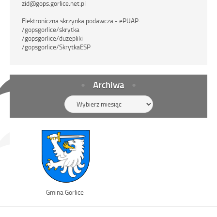
zid@gops.gorlice.net.pl
Elektroniczna skrzynka podawcza - ePUAP:
/gopsgorlice/skrytka
/gopsgorlice/duzepliki
/gopsgorlice/SkrytkaESP
Archiwa
Archiwa
Link
Gmina Gorlice
otwiera
się
w