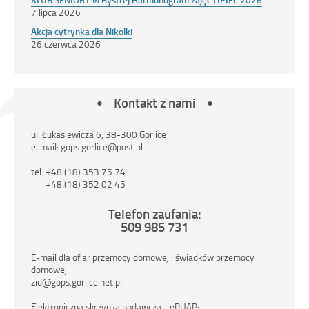
7 lipca 2026
Akcja cytrynka dla Nikolki
26 czerwca 2026
Kontakt z nami
ul. Łukasiewicza 6, 38-300 Gorlice
e-mail: gops.gorlice@post.pl
tel. +48 (18) 353 75 74
+48 (18) 352 02 45
Telefon zaufania:
509 985 731
E-mail dla ofiar przemocy domowej i świadków przemocy
domowej:
zid@gops.gorlice.net.pl
Elektroniczna skrzynka podawcza - ePUAP: