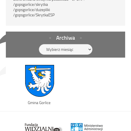
/gopsgorlice/skrytka
/gopsgorlice/duzepliki
/gopsgorlice/SkrytkaESP
Archiwa
Archiwa
Link
Gmina Gorlice
otwiera
się
w
nowym
oknie