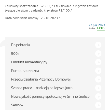
Całkowity koszt zadania: 52 233,73 zł /słownie: / Pięćdziesiąt dwa
tysiące dwieście trzydzieści trzy złote 73/100 /
Data podpisania umowy : 25.10.2023 r.
Opublikowano
27 paź 2023
w
Autor:
GOPS
dniu
Na
Do pobrania
skróty
500+
Fundusz alimentacyjny
Pomoc społeczna
Przeciwdziałanie Przemocy Domowej
Szansa pracy – nadzieją na lepsze jutro
Nowa jakość pomocy społecznej w Gminie Gorlice
Senior+