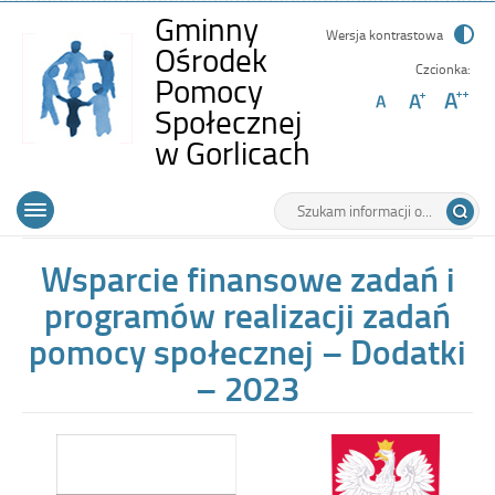
Gminny
Wersja kontrastowa
Ośrodek
Czcionka:
Pomocy
Społecznej
-
w Gorlicach
Wsparcie
Wyszukiwarka
Tutaj
finansowe
Górne
Otwórz
wpisz
zadań
menu
szukaną
główne
frazę:
i
Wsparcie finansowe zadań i
programów
programów realizacji zadań
realizacji
pomocy społecznej – Dodatki
zadań
– 2023
pomocy
społecznej
–
Dodatki