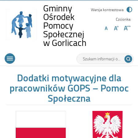
Gminny
Wersja kontrastowa
Ośrodek
Czcionka:
Pomocy
Społecznej
-
w Gorlicach
Dodatki
Wyszukiwarka
Tutaj
motywacyjne
Górne
Otwórz
wpisz
dla
menu
szukaną
główne
frazę:
pracowników
Dodatki motywacyjne dla
GOPS
pracowników GOPS – Pomoc
–
Społeczna
Pomoc
Społeczna