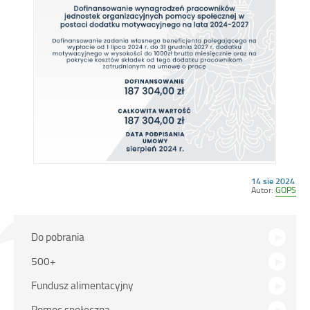
Opublikowano
14 sie 2024
w
Autor:
GOPS
dniu
Na
Do pobrania
skróty
500+
Fundusz alimentacyjny
Pomoc społeczna