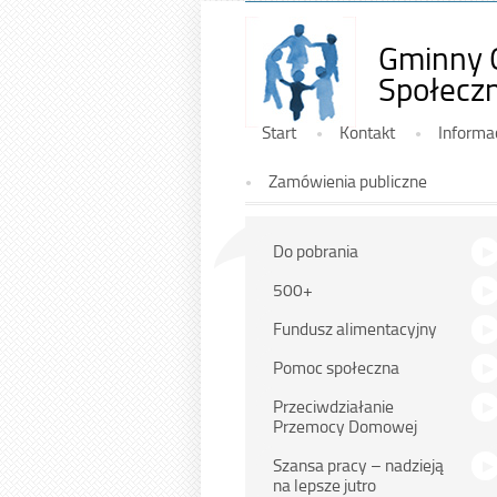
Gminny 
Społeczn
Górne
Start
Kontakt
Informa
Zamówienia publiczne
Na
Do pobrania
skróty
500+
Fundusz alimentacyjny
Pomoc społeczna
Przeciwdziałanie
Przemocy Domowej
Szansa pracy – nadzieją
na lepsze jutro