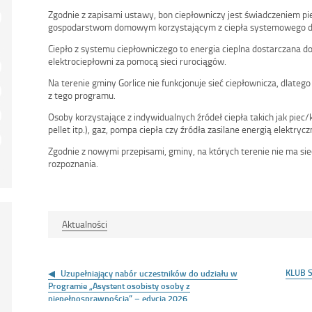
Zgodnie z zapisami ustawy, bon ciepłowniczy jest świadczeniem p
gospodarstwom domowym korzystającym z ciepła systemowego dos
Ciepło z systemu ciepłowniczego to energia cieplna dostarczana do
elektrociepłowni za pomocą sieci rurociągów.
Na terenie gminy Gorlice nie funkcjonuje sieć ciepłownicza, dlate
z tego programu.
Osoby korzystające z indywidualnych źródeł ciepła takich jak piec/k
pellet itp.), gaz, pompa ciepła czy źródła zasilane energią elektry
Zgodnie z nowymi przepisami, gminy, na których terenie nie ma sie
rozpoznania.
Aktualności
Nawigacja
wpisu
KLUB 
Uzupełniający nabór uczestników do udziału w
Programie „Asystent osobisty osoby z
niepełnosprawnością” – edycja 2026