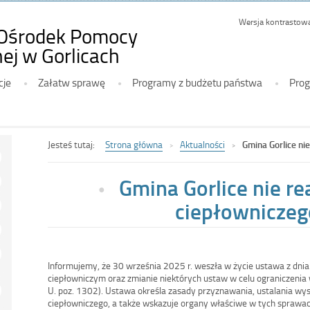
Wersja kontrastow
Ośrodek Pomocy
-
ej w Gorlicach
Gmina
cje
Załatw sprawę
Programy z budżetu państwa
Prog
Gorlice
nie
realizuje
bonu
Jesteś tutaj:
Strona główna
Aktualności
Gmina Gorlice ni
ciepłowniczego
Gmina Gorlice nie re
ciepłowniczeg
Informujemy, że 30 września 2025 r. weszła w życie ustawa z dnia
ciepłowniczym oraz zmianie niektórych ustaw w celu ograniczenia w
U. poz. 1302). Ustawa określa zasady przyznawania, ustalania wy
ciepłowniczego, a także wskazuje organy właściwe w tych sprawac