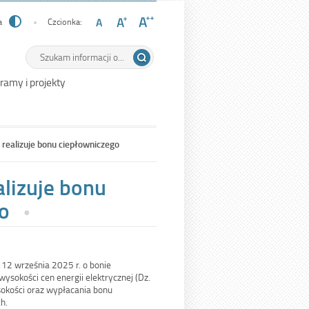
a
Czcionka:
Wyszukiwarka
Tutaj
wpisz
szukaną
ramy i projekty
frazę:
e realizuje bonu ciepłowniczego
alizuje bonu
o
 12 września 2025 r. o bonie
ysokości cen energii elektrycznej (Dz.
sokości oraz wypłacania bonu
h.