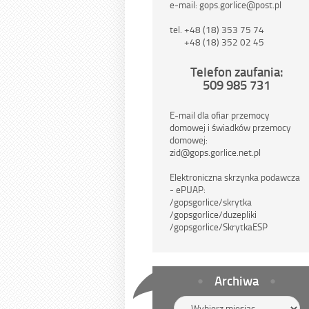
e-mail: gops.gorlice@post.pl
tel. +48 (18) 353 75 74
+48 (18) 352 02 45
Telefon zaufania:
509 985 731
E-mail dla ofiar przemocy
domowej i świadków przemocy
domowej:
zid@gops.gorlice.net.pl
Elektroniczna skrzynka podawcza
- ePUAP:
/gopsgorlice/skrytka
/gopsgorlice/duzepliki
/gopsgorlice/SkrytkaESP
Archiwa
Archiwa