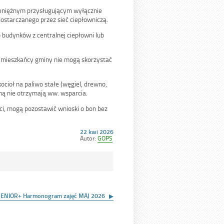
ieniężnym przysługującym wyłącznie
tarczanego przez sieć ciepłowniczą.
 budynków z centralnej ciepłowni lub
go mieszkańcy gminy nie mogą skorzystać
ocioł na paliwo stałe (węgiel, drewno,
czną nie otrzymają ww. wsparcia.
ci, mogą pozostawić wnioski o bon bez
Opublikowano
22 kwi 2026
w
Autor:
GOPS
dniu
SENIOR+ Harmonogram zajęć MAJ 2026