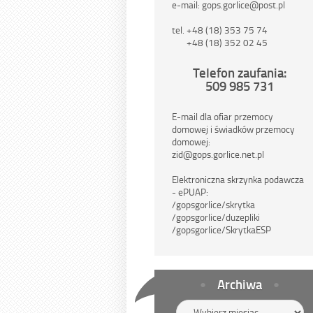
e-mail: gops.gorlice@post.pl
tel. +48 (18) 353 75 74
+48 (18) 352 02 45
Telefon zaufania:
509 985 731
E-mail dla ofiar przemocy
domowej i świadków przemocy
domowej:
zid@gops.gorlice.net.pl
Elektroniczna skrzynka podawcza
- ePUAP:
/gopsgorlice/skrytka
/gopsgorlice/duzepliki
/gopsgorlice/SkrytkaESP
Archiwa
Archiwa