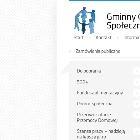
Gminny 
Społeczn
Górne
Start
Kontakt
Informa
Zamówienia publiczne
Na
Do pobrania
skróty
500+
Fundusz alimentacyjny
Pomoc społeczna
Przeciwdziałanie
Przemocy Domowej
Szansa pracy – nadzieją
na lepsze jutro