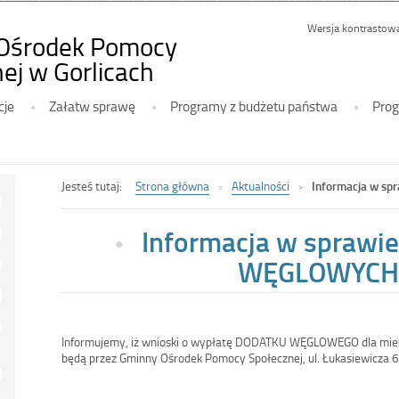
Wersja kontrastow
Ośrodek Pomocy
-
ej w Gorlicach
Informacja
cje
Załatw sprawę
Programy z budżetu państwa
Prog
w
sprawie
DODATKÓW
WĘGLOWYCH
Jesteś tutaj:
Strona główna
Aktualności
Informacja w 
Informacja w spraw
WĘGLOWYCH
Informujemy, iż wnioski o wypłatę DODATKU WĘGLOWEGO dla mie
będą przez Gminny Ośrodek Pomocy Społecznej, ul. Łukasiewicza 6,