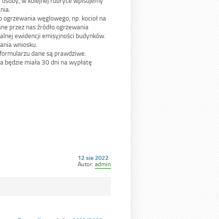
osoby, w kolejnej rubryce wpisujemy
nia.
 ogrzewania węglowego, np. kocioł na
ne przez nas źródło ogrzewania
alnej ewidencji emisyjności budynków.
ania wniosku.
 formularzu dane są prawdziwe.
a będzie miała 30 dni na wypłatę
Opublikowano
12 sie 2022
w
Autor:
admin
dniu