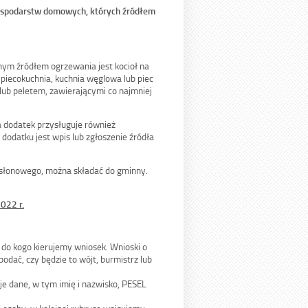
ospodarstw domowych, których źródłem
m źródłem ogrzewania jest kocioł na
 piecokuchnia, kuchnia węglowa lub piec
lub peletem, zawierającymi co najmniej
 dodatek przysługuje również
odatku jest wpis lub zgłoszenie źródła
osłonowego, można składać do gminny.
022 r.
 do kogo kierujemy wniosek. Wnioski o
dać, czy będzie to wójt, burmistrz lub
e dane, w tym imię i nazwisko, PESEL