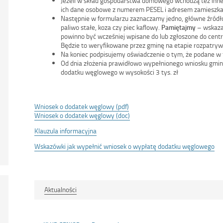
Jeżeli w skład gospodarstwa domowego wchodzą też inne 
ich dane osobowe z numerem PESEL i adresem zamieszka
Następnie w formularzu zaznaczamy jedno, główne źródło
paliwo stałe, koza czy piec kaflowy.
Pamiętajmy
– wskaza
powinno być wcześniej wpisane do lub zgłoszone do centr
Będzie to weryfikowane przez gminę na etapie rozpatryw
Na koniec podpisujemy oświadczenie o tym, że podane w
Od dnia złożenia prawidłowo wypełnionego wniosku gmin
dodatku węglowego w wysokości 3 tys. zł
Wniosek o dodatek węglowy (pdf)
Wniosek o dodatek węglowy (doc)
Klauzula informacyjna
Wskazówki jak wypełnić wniosek o wypłatę dodatku węglowego
Aktualności
Nawigacja