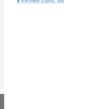
wpisu
KLUB SENIOR+ w Bystrej – lipiec