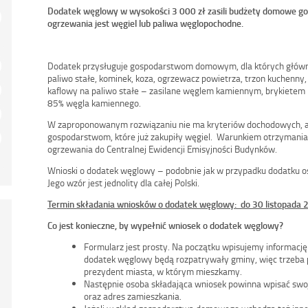
Dodatek węglowy w wysokości 3 000 zł zasili budżety domowe g
ogrzewania jest węgiel lub paliwa węglopochodne.
Dodatek przysługuje gospodarstwom domowym, dla których główny
paliwo stałe, kominek, koza, ogrzewacz powietrza, trzon kuchenny,
kaflowy na paliwo stałe – zasilane węglem kamiennym, brykietem 
85% węgla kamiennego.
W zaproponowanym rozwiązaniu nie ma kryteriów dochodowych, a
gospodarstwom, które już zakupiły węgiel. Warunkiem otrzymania d
ogrzewania do Centralnej Ewidencji Emisyjności Budynków.
Wnioski o dodatek węglowy – podobnie jak w przypadku dodatku 
Jego wzór jest jednolity dla całej Polski.
Termin składania wniosków o dodatek węglowy: do 30 listopada 2
Co jest konieczne, by wypełnić wniosek o dodatek węglowy?
Formularz jest prosty. Na początku wpisujemy informację
dodatek węglowy będą rozpatrywały gminy, więc trzeba po
prezydent miasta, w którym mieszkamy.
Następnie osoba składająca wniosek powinna wpisać swoj
oraz adres zamieszkania.