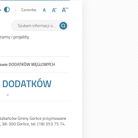
a
Czcionka:
Wyszukiwarka
Tutaj
wpisz
szukaną
ramy i projekty
frazę:
sprawie DODATKÓW WĘGLOWYCH
ie DODATKÓW
szkańców Gminy Gorlice przyjmowane
 38-300 Gorlice, tel. (18) 353 75 74.