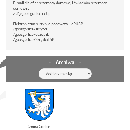
E-mail dla ofiar przemocy domowej i świadków przemocy
domowej:
zid@gops.gorlice.net.pl
Elektroniczna skrzynka podawcza - ePUAP:
/gopsgorlice/skrytka
/gopsgorlice/duzepliki
/gopsgorlice/SkrytkaESP
Archiwa
Archiwa
Link
Gmina Gorlice
otwiera