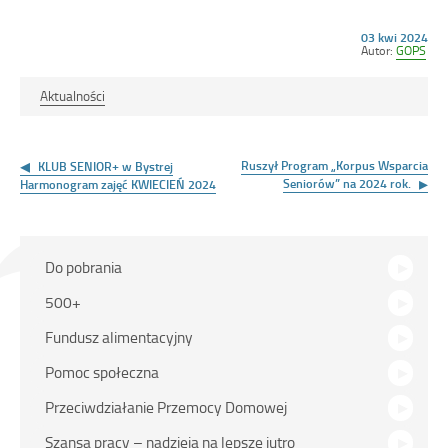
Opublikowano
03 kwi 2024
w
Autor:
GOPS
dniu
Aktualności
Nawigacja
wpisu
Ruszył Program „Korpus Wsparcia
KLUB SENIOR+ w Bystrej
Seniorów” na 2024 rok.
Harmonogram zajęć KWIECIEŃ 2024
Na
Do pobrania
skróty
500+
Fundusz alimentacyjny
Pomoc społeczna
Przeciwdziałanie Przemocy Domowej
Szansa pracy – nadzieją na lepsze jutro