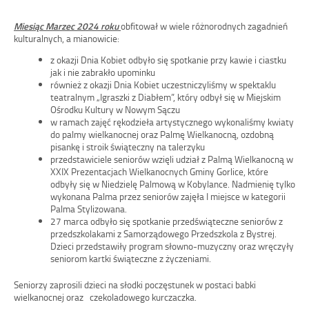
Miesiąc Marzec 2024 roku
obfitował w wiele różnorodnych zagadnień
kulturalnych, a mianowicie:
z okazji Dnia Kobiet odbyło się spotkanie przy kawie i ciastku
jak i nie zabrakło upominku
również z okazji Dnia Kobiet uczestniczyliśmy w spektaklu
teatralnym „Igraszki z Diabłem”, który odbył się w Miejskim
Ośrodku Kultury w Nowym Sączu
w ramach zajęć rękodzieła artystycznego wykonaliśmy kwiaty
do palmy wielkanocnej oraz Palmę Wielkanocną, ozdobną
pisankę i stroik świąteczny na talerzyku
przedstawiciele seniorów wzięli udział z Palmą Wielkanocną w
XXIX Prezentacjach Wielkanocnych Gminy Gorlice, które
odbyły się w Niedzielę Palmową w Kobylance. Nadmienię tylko
wykonana Palma przez seniorów zajęła I miejsce w kategorii
Palma Stylizowana.
27 marca odbyło się spotkanie przedświąteczne seniorów z
przedszkolakami z Samorządowego Przedszkola z Bystrej.
Dzieci przedstawiły program słowno-muzyczny oraz wręczyły
seniorom kartki świąteczne z życzeniami.
Seniorzy zaprosili dzieci na słodki poczęstunek w postaci babki
wielkanocnej oraz czekoladowego kurczaczka.