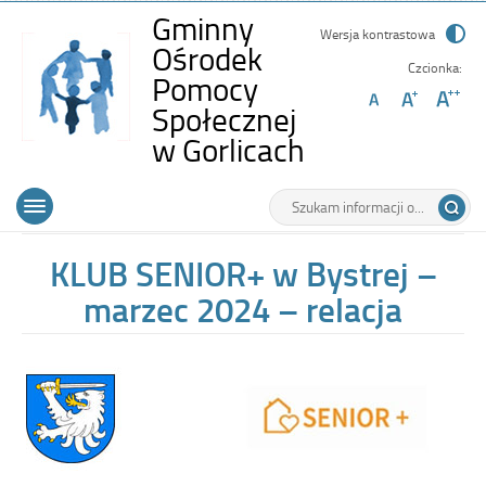
Gminny
Wersja kontrastowa
Ośrodek
Czcionka:
Pomocy
Społecznej
-
w Gorlicach
KLUB
Wyszukiwarka
Tutaj
SENIOR+
Górne
Otwórz
wpisz
w
menu
szukaną
główne
frazę:
Bystrej
KLUB SENIOR+ w Bystrej –
–
marzec 2024 – relacja
marzec
2024
–
relacja