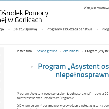
Wersja kontrastow
Ośrodek Pomocy
-
ej w Gorlicach
Program
cje
Załatw sprawę
Programy z budżetu państwa
Prog
„Asystent
osobisty
osoby
niepełnosprawnej”
Jesteś tutaj:
Strona główna
Aktualności
Program „Asyste
Program „Asystent os
niepełnosprawn
Program „Asystent osobisty osoby niepełnosprawnej” – edycja 20
zainteresowanych udziałem w Programie.
Głównym celem Programu jest wprowadzenie usług asystenta osob