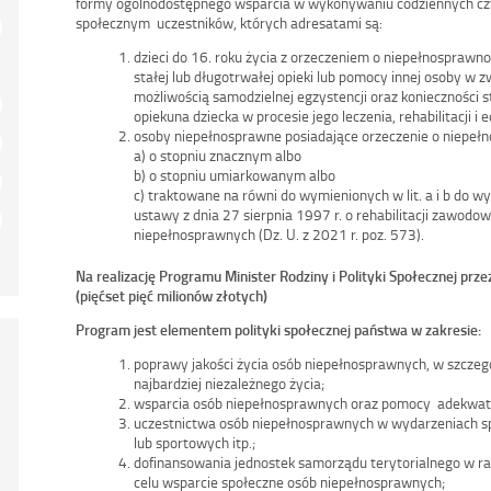
formy ogólnodostępnego wsparcia w wykonywaniu codziennych czy
społecznym uczestników, których adresatami są:
dzieci do 16. roku życia z orzeczeniem o niepełnosprawno
stałej lub długotrwałej opieki lub pomocy innej osoby w 
możliwością samodzielnej egzystencji oraz konieczności s
opiekuna dziecka w procesie jego leczenia, rehabilitacji i e
osoby niepełnosprawne posiadające orzeczenie o niepełn
a) o stopniu znacznym albo
b) o stopniu umiarkowanym albo
c) traktowane na równi do wymienionych w lit. a i b do wy
ustawy z dnia 27 sierpnia 1997 r. o rehabilitacji zawodow
niepełnosprawnych (Dz. U. z 2021 r. poz. 573).
Na realizację Programu Minister Rodziny i Polityki Społecznej pr
(pięćset pięć milionów złotych)
Program jest elementem polityki społecznej państwa w zakresie:
poprawy jakości życia osób niepełnosprawnych, w szczegó
najbardziej niezależnego życia;
wsparcia osób niepełnosprawnych oraz pomocy adekwatn
uczestnictwa osób niepełnosprawnych w wydarzeniach sp
lub sportowych itp.;
dofinansowania jednostek samorządu terytorialnego w r
celu wsparcie społeczne osób niepełnosprawnych;