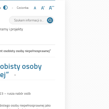
a
Czcionka:
Wyszukiwarka
Tutaj
wpisz
szukaną
ramy i projekty
frazę:
nt osobisty osoby niepełnosprawnej”
obisty osoby
ej”
23 – rusza nabór osób
istego osoby niepełnosprawnej jako