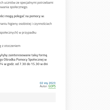
ch uczniów ze specjalnymi potrzebami
nowania społecznego.
ości mogą polegać na pomocy w:
iu higieny osobistej i czynnościach
społecznych( w przypadku
ę z otoczeniem
byłyby zainteresowane taką formą
nego Ośrodka Pomocy Społecznej w
-74 w godz. od 7.30 do 15.30 w dni
Opublikowano
02 sty 2023
w
Autor:
GOPS
dniu