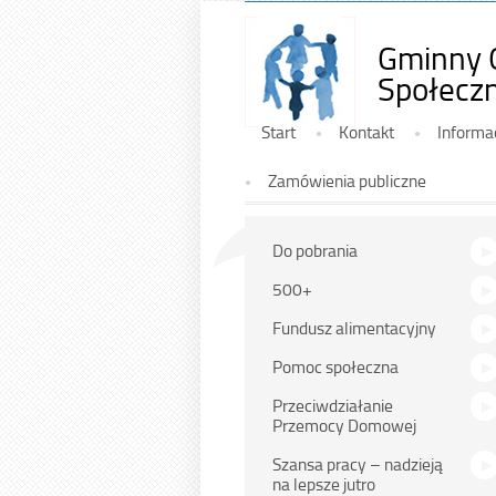
Gminny 
Społeczn
Górne
Start
Kontakt
Informa
Zamówienia publiczne
Na
Do pobrania
skróty
500+
Fundusz alimentacyjny
Pomoc społeczna
Przeciwdziałanie
Przemocy Domowej
Szansa pracy – nadzieją
na lepsze jutro