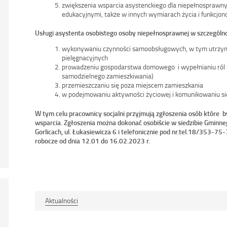
zwiększenia wsparcia asystenckiego dla niepełnosprawny
edukacyjnymi, także w innych wymiarach życia i funkcjo
Usługi asystenta osobistego osoby niepełnosprawnej w szczególn
wykonywaniu czynności samoobsługowych, w tym utrzyman
pielęgnacyjnych
prowadzeniu gospodarstwa domowego i wypełnianiu ról 
samodzielnego zamieszkiwania)
przemieszczaniu się poza miejscem zamieszkania
w podejmowaniu aktywności życiowej i komunikowaniu si
W tym celu pracownicy socjalni przyjmują zgłoszenia osób które 
wsparcia. Zgłoszenia można dokonać osobiście w siedzibie Gmin
Gorlicach, ul. Łukasiewicza 6 i telefonicznie pod nr.tel.18/353-75
robocze od dnia 12.01 do 16.02.2023 r.
Aktualności
Nawigacja