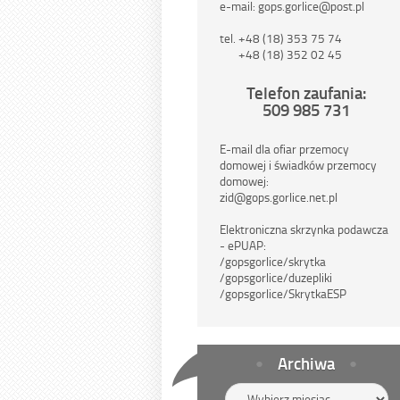
e-mail: gops.gorlice@post.pl
tel. +48 (18) 353 75 74
+48 (18) 352 02 45
Telefon zaufania:
509 985 731
E-mail dla ofiar przemocy
domowej i świadków przemocy
domowej:
zid@gops.gorlice.net.pl
Elektroniczna skrzynka podawcza
- ePUAP:
/gopsgorlice/skrytka
/gopsgorlice/duzepliki
/gopsgorlice/SkrytkaESP
Archiwa
Archiwa