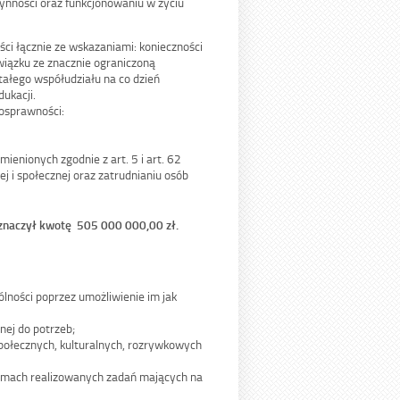
nności oraz funkcjonowaniu w życiu
ści łącznie ze wskazaniami: konieczności
związku ze znacznie ograniczoną
tałego współudziału na co dzień
dukacji.
osprawności:
mienionych zgodnie z art. 5 i art. 62
ej i społecznej oraz zatrudnianiu osób
zeznaczył kwotę 505 000 000,00 zł.
lności poprzez umożliwienie im jak
ej do potrzeb;
ołecznych, kulturalnych, rozrywkowych
amach realizowanych zadań mających na