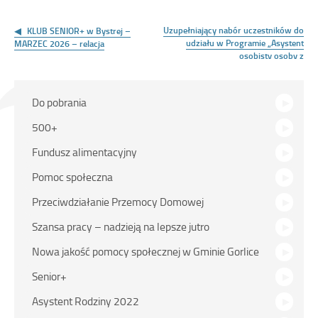
Nawigacja
wpisu
Uzupełniający nabór uczestników do
KLUB SENIOR+ w Bystrej –
udziału w Programie „Asystent
MARZEC 2026 – relacja
osobisty osoby z
niepełnosprawnością” – edycja
2026
Na
Do pobrania
skróty
500+
Fundusz alimentacyjny
Pomoc społeczna
Przeciwdziałanie Przemocy Domowej
Szansa pracy – nadzieją na lepsze jutro
Nowa jakość pomocy społecznej w Gminie Gorlice
Senior+
Asystent Rodziny 2022