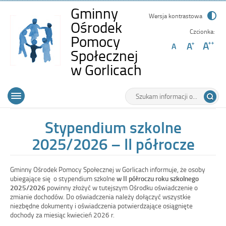
Gminny
Wersja kontrastowa
Ośrodek
Czcionka:
Pomocy
Społecznej
-
w Gorlicach
Stypendium
Wyszukiwarka
Tutaj
szkolne
Górne
Otwórz
wpisz
2025/2026
menu
szukaną
główne
frazę:
–
Stypendium szkolne
II
2025/2026 – II półrocze
półrocze
Gminny Ośrodek Pomocy Społecznej w Gorlicach informuje, że osoby
ubiegające się o stypendium szkolne
w II półroczu roku szkolnego
2025/2026
powinny złożyć w tutejszym Ośrodku oświadczenie o
zmianie dochodów. Do oświadczenia należy dołączyć wszystkie
niezbędne dokumenty i oświadczenia potwierdzające osiągnięte
dochody za miesiąc kwiecień 2026 r.