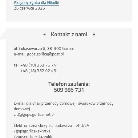
Akcja cytrynka dla Nikolki
26 czerwca 2026
Kontakt z nami
ul. Łukasiewicza 6, 38-300 Gorlice
e-mail: gops.gorlice@post.pl
tel. +48 (18) 353 75 74
+48 (18) 352 02 45
Telefon zaufania:
509 985 731
E-mail dla ofiar przemocy domowej i świadków przemocy
domowej:
zid@gops.gorlice.net.pl
Elektroniczna skrzynka podawcza - ePUAP:
/gopsgorlice/skrytka
/gopsgorlice/duzepliki