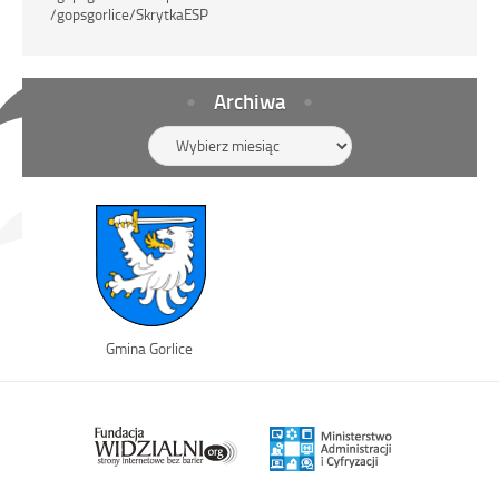
/gopsgorlice/SkrytkaESP
Archiwa
Archiwa
Link
Gmina Gorlice
otwiera
się
w
nowym
oknie