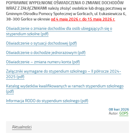
POPRAWNIE WYPEŁNIONE OŚWIADCZENIA O ZMIANIE DOCHODÓW
WRAZ Z ZAŁĄCZNIKAMI należy złożyć osobiście lub drogą pocztową w
Gminnym Ośrodku Pomocy Społecznej w Gorlicach, ul. Łukasiewicza 6,
38-300 Gorlice w okresie
od 4 maja 2026 r. do 15 maja 2026 r.
Oświadczenie o zmianie dochodów dla osób ubiegających się o
stypendium szkolne (pdf)
Oświadczenie o sytuacji dochodowej (pdf)
Oświadczenie o dochodzie jednorazowym (pdf)
Oświadczenie – zmiana numeru konta (pdf)
Załączniki wymagane do stypendium szkolnego – II półrocze 2024-
2025 (pdf)
Katalog wydatków kwalifikowanych w ramach stypendium szkolnego
(pdf)
Informacja RODO do stypendium szkolnego (pdf)
Opublikowano
08 kwi 2026
w
Autor:
GOPS
dniu
Aktualności