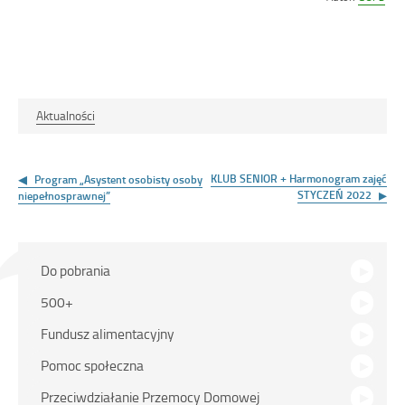
dniu
Aktualności
Nawigacja
wpisu
KLUB SENIOR + Harmonogram zajęć
Program „Asystent osobisty osoby
STYCZEŃ 2022
niepełnosprawnej”
Na
Do pobrania
skróty
500+
Fundusz alimentacyjny
Pomoc społeczna
Przeciwdziałanie Przemocy Domowej