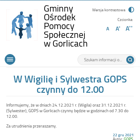
Gminny
Wersja kontrastowa
Ośrodek
Czcionka:
Pomocy
Społecznej
-
w Gorlicach
W
Wyszukiwarka
Tutaj
Wigilię
Górne
Otwórz
wpisz
i
menu
szukaną
główne
frazę:
Sylwestra
W Wigilię i Sylwestra GOPS
GOPS
czynny do 12.00
czynny
do
Informujemy, że w dniach 24.12.2021 r. (Wigila) oraz 31.12.2021 r.
12.00
(Sylwester), GOPS w Gorlicach czynny będzie w godzinach od 7.30 do
12.00.
Za utrudnienia przeraszamy.
Opublikowano
22 gru 2021
w
Autor:
GOPS