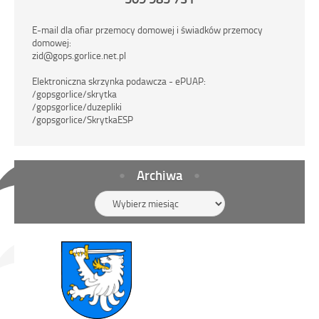
E-mail dla ofiar przemocy domowej i świadków przemocy
domowej:
zid@gops.gorlice.net.pl
Elektroniczna skrzynka podawcza - ePUAP:
/gopsgorlice/skrytka
/gopsgorlice/duzepliki
/gopsgorlice/SkrytkaESP
Archiwa
Archiwa