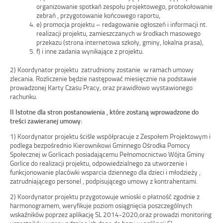
organizowanie spotkań zespołu projektowego, protokołowanie
zebrań , przygotowanie końcowego raportu,
e) promocja projektu – redagowanie ogłoszeń i informacji nt.
realizacji projektu, zamieszczanych w środkach masowego
przekazu (strona internetowa szkoły, gminy, lokalna prasa),
f) i inne zadania wynikające z projektu.
2) Koordynator projektu zatrudniony zostanie w ramach umowy
zlecania. Rozliczenie będzie następować miesięcznie na podstawie
prowadzonej Karty Czasu Pracy, oraz prawidłowo wystawionego
rachunku.
II Istotne dla stron postanowienia , które zostaną wprowadzone do
treści zawieranej umowy:
1) Koordynator projektu ściśle współpracuje z Zespołem Projektowym i
podlega bezpośrednio Kierownikowi Gminnego Ośrodka Pomocy
Społecznej w Gorlicach posiadającemu Pełnomocnictwo Wójta Gminy
Gorlice do realizacji projektu, odpowiedzialnego za utworzenie i
funkcjonowanie placówki wsparcia dziennego dla dzieci i młodzieży ,
zatrudniającego personel , podpisującego umowy z kontrahentami.
2) Koordynator projektu przygotowuje wnioski o płatność zgodnie z
harmonogramem, weryfikuje poziom osiągnięcia poszczególnych
wskaźników poprzez aplikację SL 2014-2020,oraz prowadzi monitoring