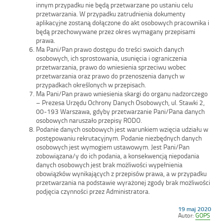
innym przypadku nie będą przetwarzane po ustaniu celu
przetwarzania. W przypadku zatrudnienia dokumenty
aplikacyjne zostaną dołączone do akt osobowych pracownika i
będą przechowywane przez okres wymagany przepisami
prawa.
Ma Pani/Pan prawo dostępu do treści swoich danych
osobowych, ich sprostowania, usunięcia i ograniczenia
przetwarzania, prawo do wniesienia sprzeciwu wobec
przetwarzania oraz prawo do przenoszenia danych w
przypadkach określonych w przepisach.
Ma Pani/Pan prawo wniesienia skargi do organu nadzorczego
– Prezesa Urzędu Ochrony Danych Osobowych, ul. Stawki 2,
00-193 Warszawa, gdyby przetwarzanie Pani/Pana danych
osobowych naruszało przepisy RODO.
Podanie danych osobowych jest warunkiem wzięcia udziału w
postępowaniu rekrutacyjnym. Podanie niezbędnych danych
osobowych jest wymogiem ustawowym. Jest Pani/Pan
zobowiązana/y do ich podania, a konsekwencją niepodania
danych osobowych jest brak możliwości wypełnienia
obowiązków wynikających z przepisów prawa, a w przypadku
przetwarzania na podstawie wyrażonej zgody brak możliwości
podjęcia czynności przez Administratora.
Opublikowano
19 maj 2020
w
Autor:
GOPS
dniu