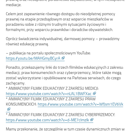
mediacje.
Celem jest zapewnienie równego dostępu do nieodpłatnej pomocy
prawnej na etapie przedsądowym oraz wsparcie mieszkańców w
poradzeniu sobie z różnymi trudnymi sytuacjami życiowymi i
formalnymi, przy wsparciu prawników i doradców obywatelskich.
Oprócz świadczenia indywidualnej, darmowej pomocy – prowadzimy
również edukację prawną.
– publikacja na portalu społecznościowym YouTube:
Link
https://youtu.be/MAHGmyBCyrA
otwiera
Ponadto, przekazujemy linki do trzech filmików edukacyjnych z zakresu:
się
mediacji, praw konsumenckich oraz cyberprzemocy, które także mogą
w
zostać wykorzystane i opublikowane na Państwa serwisach, do czego
nowym
zachęcamy.
oknie
* ANIMACYJNY FILMIK EDUKACYJNY Z ZAKRESU MEDICJI:
Link
https://www.youtube.com/watch?v=nLAL1BWFXac
otwiera
* ANIMACYJNY FILMIK EDUKACYJNY Z ZAKRESU PRAW
się
KONSUMENCKICH:
https://www.youtube.com/watch?v=WfJsm1EV6Vk
Link
w
otwiera
nowym
* ANIMACYJNY FILMIK EDUKACYJNY Z ZAKRESU CYBERPRZEMOCY:
się
Link
oknie
https://www.youtube.com/watch?v=d-ME7clmzIk
w
otwiera
Mamy przekonanie, że szczególnie w tym czasie dynamicznych zmian w
nowym
się