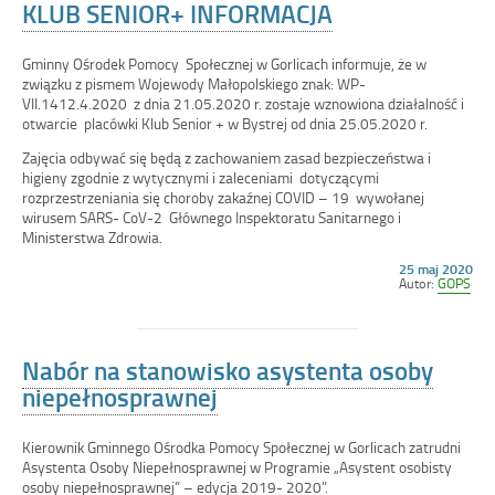
KLUB SENIOR+ INFORMACJA
Gminny Ośrodek Pomocy Społecznej w Gorlicach informuje, że w
związku z pismem Wojewody Małopolskiego znak: WP-
VII.1412.4.2020 z dnia 21.05.2020 r. zostaje wznowiona działalność i
otwarcie placówki Klub Senior + w Bystrej od dnia 25.05.2020 r.
Zajęcia odbywać się będą z zachowaniem zasad bezpieczeństwa i
higieny zgodnie z wytycznymi i zaleceniami dotyczącymi
rozprzestrzeniania się choroby zakaźnej COVID – 19 wywołanej
wirusem SARS- CoV-2 Głównego Inspektoratu Sanitarnego i
Ministerstwa Zdrowia.
Opublikowano
25 maj 2020
w
Autor:
GOPS
dniu
Nabór na stanowisko asystenta osoby
niepełnosprawnej
Kierownik Gminnego Ośrodka Pomocy Społecznej w Gorlicach zatrudni
Asystenta Osoby Niepełnosprawnej w Programie „Asystent osobisty
osoby niepełnosprawnej” – edycja 2019- 2020”.