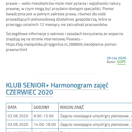
prawie – wielu mieszkańców może mieć pytania i wątpliwości natury
oknie
w
prawnej, w czym mogą być przydatni dostępni specjaliści. Pomoc
nowym
świadczona jest w pełnym zakresie prawa, również dla osób
oknie
prowadzących jednoosobową działalnosc gospodarczą, które w
przeciągu ostatnich 12 miesięcy nie zatrudniali pracowników.
Szczegółowe informacje o zakresie i zasadach korzystania ze wsparcia
znajdują się na stronie internetowej Powiatu -
https://bip.malopolska.pl/spgorlice,m,288869,nieodplatna-pomoc-
prawna.html
Opublikowano
29 cze 2020
w
Autor:
GOPS
dniu
KLUB SENIOR+ Harmonogram zajęć
CZERWIEC 2020
DATA
GODZINY
RODZAJ ZAJĘĆ
02.06.2020
9.00-13.00
Zajęcia rozwijające umysł/gry planszowe 
03.06.2020
14.00-18.00
Zajęcia rozwijające umysł/gry planszowe 