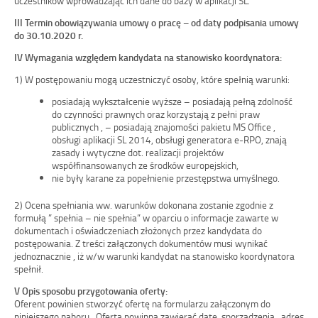
uczestników wprowadzając ich dane do bazy w aplikacji SL.
III Termin obowiązywania umowy o pracę – od daty podpisania umowy
do 30.10.2020 r.
IV Wymagania względem kandydata na stanowisko koordynatora:
1) W postępowaniu mogą uczestniczyć osoby, które spełnią warunki:
posiadają wykształcenie wyższe – posiadają pełną zdolność
do czynności prawnych oraz korzystają z pełni praw
publicznych , – posiadają znajomości pakietu MS Office ,
obsługi aplikacji SL 2014, obsługi generatora e-RPO, znają
zasady i wytyczne dot. realizacji projektów
współfinansowanych ze środków europejskich,
nie były karane za popełnienie przestępstwa umyślnego.
2) Ocena spełniania ww. warunków dokonana zostanie zgodnie z
formułą ” spełnia – nie spełnia” w oparciu o informacje zawarte w
dokumentach i oświadczeniach złożonych przez kandydata do
postępowania. Z treści załączonych dokumentów musi wynikać
jednoznacznie , iż w/w warunki kandydat na stanowisko koordynatora
spełnił.
V Opis sposobu przygotowania oferty:
Oferent powinien stworzyć ofertę na formularzu załączonym do
niniejszego naboru . Oferta powinna zawierać datę sporządzenia , adres