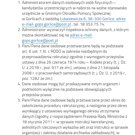
Administratorem danych osobowych osób fizycznych –
kandydatów uczestniczących w naborze na wolne stanowisko
urzędnicze w Gminnym Ośrodku Pomocy Społecznej
w Gorlicach z siedzibą
Łukasiewicza 6, 38-300 Gorlice, adres
e-mail: gops.gorlice@post.pl
, tel. 18 353 75 74.
Administrator wyznaczył inspektora ochrony danych, z którym
można skontaktować się na
adres e-mail:
gops.gorlice@post.pl
Pani/Pana dane osobowe przetwarzane będą na podstawie
art. 6 ust. 1 lit. c RODO w zakresie niezbędnym do
przeprowadzenia rekrutacji zgodnie z wymogami przepisów
ustawy z dnia 26 czerwca 1974 roku – Kodeks pracy (t. j. Dz.
U. z 2018 r., poz. 917 ze zm.), ustawy z dnia 21 listopada
2008 r. o pracownikach samorządowych (t. j. Dz. U. z 2019 r.,
poz. 1282 ze zm.).
Dane osobowe mogą być przekazywane innym organom i
podmiotom wyłącznie na podstawie obowiązujących
przepisów prawa.
Pani/Pana dane osobowe będą przetwarzane przez okres do
zakończenia procedury rekrutacyjnej, a następnie przez okres
wynikający z ustawowo wymaganego okresu utrzymania
danych (zgodny z rozporządzeniem Prezesa Rady Ministrów z
18 stycznia 2011 r. w sprawie instrukcji kancelaryjnej,
jednolitych rzeczowych wykazów akt oraz instrukcji w sprawie
organizacji i zakresu działania archiwów zakładowych), w