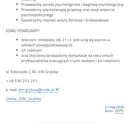
Prowadzimy porady psychologiczne i diagnozę psychologiczną
Prowadzimy psychoterapię grupową oraz sesje wsparcia
psychospołecznego
Świadczymy również wizyty domowe i środowiskowe
KOMU POMAGAMY?
dzieciom i młodzieży (do 21 r.ż. jeśli uczą się jeszcze w
szkołach ponadpodstawowych)
ich rodzinom
oraz otoczeniu (prowadzimy konsultacje na rzecz innych
profesjonalistów pracujących z tymi osobami i ich rodzinom).
ul. Kościuszki 2,30-330 Grybów
+ 48 530 253 251
Link
e-mail:
dim.grybow@cmdv.pl
otwiera
Ulotka_DiM_Grybów
się
w
Opublikowano
27 maj 2020
nowym
w
Autor:
GOPS
dniu
oknie