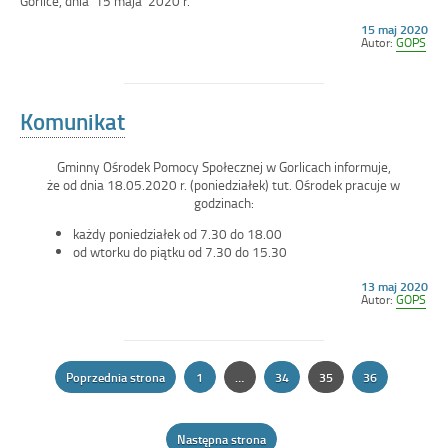
Gorlice, dnia 15 maja 2020 r.
Opublikowano
15 maj 2020
w
Autor:
GOPS
dniu
Komunikat
Gminny Ośrodek Pomocy Społecznej w Gorlicach informuje,
że od dnia 18.05.2020 r. (poniedziałek) tut. Ośrodek pracuje w
godzinach:
każdy poniedziałek od 7.30 do 18.00
od wtorku do piątku od 7.30 do 15.30
Opublikowano
13 maj 2020
w
Autor:
GOPS
dniu
Stronicowanie
Poprzednia strona
1
…
34
35
36
Strona
Strona
Strona
Strona
Następna strona