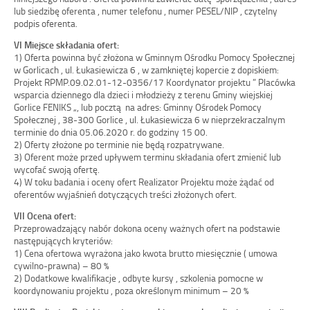
lub siedzibę oferenta , numer telefonu , numer PESEL/NIP , czytelny
podpis oferenta.
VI Miejsce składania ofert:
1) Oferta powinna być złożona w Gminnym Ośrodku Pomocy Społecznej
w Gorlicach , ul. Łukasiewicza 6 , w zamkniętej kopercie z dopiskiem:
Projekt RPMP.09.02.01-12-0356/17 Koordynator projektu ” Placówka
wsparcia dziennego dla dzieci i młodzieży z terenu Gminy wiejskiej
Gorlice FENIKS „, lub pocztą na adres: Gminny Ośrodek Pomocy
Społecznej , 38-300 Gorlice , ul. Łukasiewicza 6 w nieprzekraczalnym
terminie do dnia 05.06.2020 r. do godziny 15 00.
2) Oferty złożone po terminie nie będą rozpatrywane.
3) Oferent może przed upływem terminu składania ofert zmienić lub
wycofać swoją ofertę.
4) W toku badania i oceny ofert Realizator Projektu może żądać od
oferentów wyjaśnień dotyczących treści złożonych ofert.
VII Ocena ofert:
Przeprowadzający nabór dokona oceny ważnych ofert na podstawie
następujących kryteriów:
1) Cena ofertowa wyrażona jako kwota brutto miesięcznie ( umowa
cywilno-prawna) – 80 %
2) Dodatkowe kwalifikacje , odbyte kursy , szkolenia pomocne w
koordynowaniu projektu , poza określonym minimum – 20 %