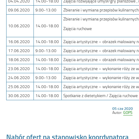
04.04.2020
14.00-18.00
Zajęcia rozwijające umysł/gry planszowe 
09.06.2020
9.00-13.00
Zbieranie i wymiana przepisów kulinarnych
Zbieranie i wymiana przepisów kulinarnych
10.06.2020
14.00-18.00
Zajęcia ruchowe
16.06.2020
14.00-18.00
Zajęcia artystyczne – obrazek malowany na
17.06.2020
9.00-13.00
Zajęcia artystyczne – obrazek malowany na
18.06.2020
14.00-18.00
Zajęcia artystyczne – obrazek malowany n
23.06.2020
14.00-18.00
Zajęcia artystyczne – wykonanie róży ze w
24.06.2020
9.00-13.00
Zajęcia artystyczne – wykonanie róży ze w
25.06.2020
14.00-18.00
Zajęcia artystyczne – wykonanie róży ze w
30.06.2020
14.00-18.00
Spotkanie z dietetykiem / Zajęcia ruchowe
Opublikowano
05 cze 2020
w
Autor:
GOPS
dniu
Nabór ofert na stanowisko koordynatora