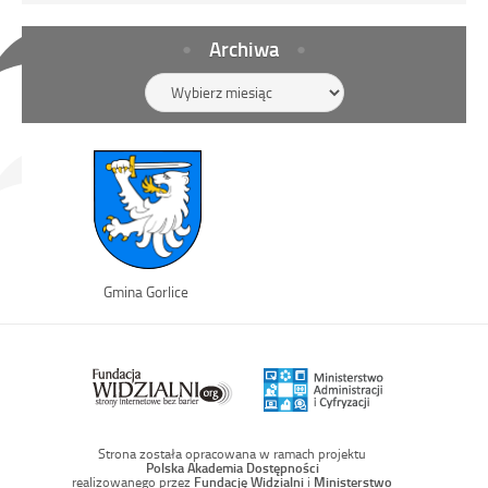
Archiwa
Archiwa
Link
Gmina Gorlice
otwiera
się
w
nowym
oknie
Strona została opracowana w ramach projektu
Polska Akademia Dostępności
realizowanego przez
Fundację Widzialni
i
Ministerstwo