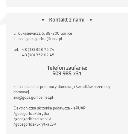
Kontakt z nami
ul. Łukasiewicza 6, 38-300 Gorlice
e-mail: gops.gorlice@post.pl
tel. +48 (18) 353 75 74
+48 (18) 352 02 45
Telefon zaufania:
509 985 731
E-mail dla ofiar przemocy domowej i świadków przemocy
domowej:
zid@gops.gorlice.net.pl
Elektroniczna skrzynka podawcza - ePUAP:
/gopsgorlice/skrytka
/gopsgorlice/duzepliki
/gopsgorlice/SkrytkaESP