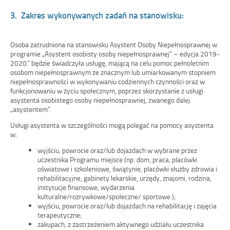
3. Zakres wykonywanych zadań na stanowisku:
Osoba zatrudniona na stanowisku Asystent Osoby Niepełnosprawnej w
programie „Asystent osobisty osoby niepełnosprawnej” – edycja 2019-
2020.” będzie świadczyła usługę, mającą na celu pomoc pełnoletnim
osobom niepełnosprawnym ze znacznym lub umiarkowanym stopniem
niepełnosprawności w wykonywaniu codziennych czynności oraz w
funkcjonowaniu w życiu społecznym, poprzez skorzystanie z usługi
asystenta osobistego osoby niepełnosprawnej, zwanego dalej
„asystentem”.
Usługi asystenta w szczególności mogą polegać na pomocy asystenta
w:
wyjściu, powrocie oraz/lub dojazdach w wybrane przez
uczestnika Programu miejsce (np. dom, praca, placówki
oświatowe i szkoleniowe, świątynie, placówki służby zdrowia i
rehabilitacyjne, gabinety lekarskie, urzędy, znajomi, rodzina,
instytucje finansowe, wydarzenia
kulturalne/rozrywkowe/społeczne/ sportowe );
wyjściu, powrocie oraz/lub dojazdach na rehabilitację i zajęcia
terapeutyczne;
zakupach, z zastrzeżeniem aktywnego udziału uczestnika