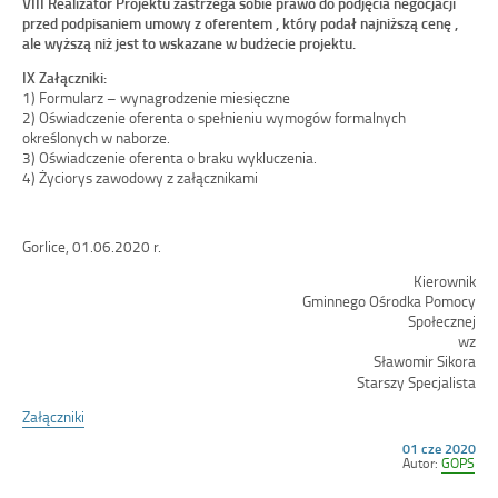
VIII Realizator Projektu zastrzega sobie prawo do podjęcia negocjacji
przed podpisaniem umowy z oferentem , który podał najniższą cenę ,
ale wyższą niż jest to wskazane w budżecie projektu.
IX Załączniki:
1) Formularz – wynagrodzenie miesięczne
2) Oświadczenie oferenta o spełnieniu wymogów formalnych
określonych w naborze.
3) Oświadczenie oferenta o braku wykluczenia.
4) Życiorys zawodowy z załącznikami
Gorlice, 01.06.2020 r.
Kierownik
Gminnego Ośrodka Pomocy
Społecznej
wz
Sławomir Sikora
Starszy Specjalista
Załączniki
Opublikowano
01 cze 2020
w
Autor:
GOPS
dniu