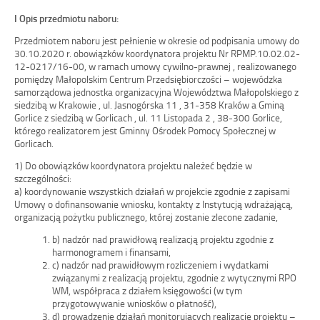
I Opis przedmiotu naboru:
Przedmiotem naboru jest pełnienie w okresie od podpisania umowy do
30.10.2020 r. obowiązków koordynatora projektu Nr RPMP.10.02.02-
12-0217/16-00, w ramach umowy cywilno-prawnej , realizowanego
pomiędzy Małopolskim Centrum Przedsiębiorczości – wojewódzka
samorządowa jednostka organizacyjna Województwa Małopolskiego z
siedzibą w Krakowie , ul. Jasnogórska 11 , 31-358 Kraków a Gminą
Gorlice z siedzibą w Gorlicach , ul. 11 Listopada 2 , 38-300 Gorlice,
którego realizatorem jest Gminny Ośrodek Pomocy Społecznej w
Gorlicach.
1) Do obowiązków koordynatora projektu należeć będzie w
szczególności:
a) koordynowanie wszystkich działań w projekcie zgodnie z zapisami
Umowy o dofinansowanie wniosku, kontakty z Instytucją wdrażającą,
organizacją pożytku publicznego, której zostanie zlecone zadanie,
b) nadzór nad prawidłową realizacją projektu zgodnie z
harmonogramem i finansami,
c) nadzór nad prawidłowym rozliczeniem i wydatkami
związanymi z realizacją projektu, zgodnie z wytycznymi RPO
WM, współpraca z działem księgowości (w tym
przygotowywanie wniosków o płatność),
d) prowadzenie działań monitorujących realizację projektu –