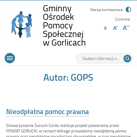
Gminny
Wersja kontrastowa
Ośrodek
Czcionka:
Pomocy
Społecznej
-
w Gorlicach
Nieodpłatna
Wyszukiwarka
Tutaj
pomoc
Górne
Otwórz
wpisz
prawna
menu
szukaną
główne
frazę:
Autor:
GOPS
Nieodpłatna pomoc prawna
Stowarzyszenie Sursum Corda realizuje projekt powierzony przez
POWIAT GORLICKI, w ramach którego prowadzimy nieodpłatną pomoc
prawną oraz nieodpłatne poradnictwo obywatelskie, w tym nieodpłatne