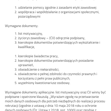
udzielanie pomocy zgodnie z zasadami etyki zawodowej
współpraca i współdziałanie z organizacjami społecznymi,
pozarządowymi
Wymagane dokumenty:
list motywacyjny,
życiorys zawodowy – (CV) odręcznie podpisany,
kserokopie dokumentów potwierdzających wykształcenie i
kwalifikacje,
kserokopie świadectw pracy,
kserokopie dokumentów potwierdzających posiadanie
uprawnień,
oświadczenie o niekaralności,
oświadczenie o pełnej zdolności do czynności prawnych i
korzystaniu z pełni praw publicznych,
wypełniony kwestionariusz osobowy.
Wymagane dokumenty aplikacyjne: list motywacyjny oraz CV winny być
podpisane i opatrzone klauzulą:
„
Wyrażam zgodę na przetwarzanie
moich danych osobowych dla potrzeb niezbędnych do realizacji procesu
rekrutacji (zgodnie z ustawą z dnia 10 maja 2018 roku o ochronie
danych osobowych (Dz. Ustaw z 2018, poz. 1000) oraz zgodnie z