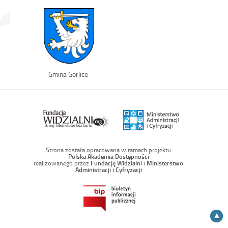
Link
Gmina Gorlice
otwiera
się
w
nowym
oknie
Strona została opracowana w ramach projektu
Polska Akademia Dostępności
realizowanego przez
Fundację Widzialni
i
Ministerstwo
Administracji i Cyfryzacji
Do
góry