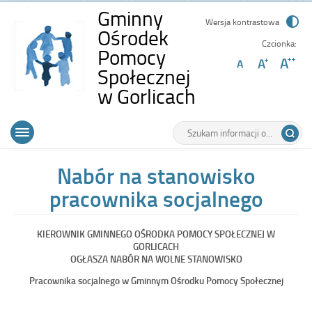
Gminny
Wersja kontrastowa
Ośrodek
Czcionka:
Pomocy
Społecznej
-
w Gorlicach
Nabór
Wyszukiwarka
Tutaj
na
Górne
Otwórz
wpisz
stanowisko
menu
szukaną
główne
frazę:
pracownika
Nabór na stanowisko
socjalnego
pracownika socjalnego
KIEROWNIK GMINNEGO OŚRODKA POMOCY SPOŁECZNEJ W
GORLICACH
OGŁASZA NABÓR NA WOLNE STANOWISKO
Pracownika socjalnego w Gminnym Ośrodku Pomocy Społecznej