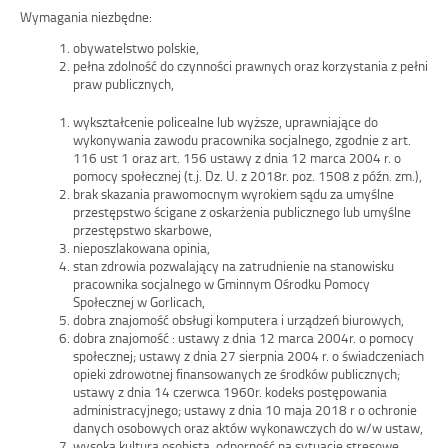
Wymagania niezbędne:
obywatelstwo polskie,
pełna zdolność do czynności prawnych oraz korzystania z pełni
praw publicznych,
wykształcenie policealne lub wyższe, uprawniające do
wykonywania zawodu pracownika socjalnego, zgodnie z art.
116 ust 1 oraz art. 156 ustawy z dnia 12 marca 2004 r. o
pomocy społecznej (t.j. Dz. U. z 2018r. poz. 1508 z późn. zm.),
brak skazania prawomocnym wyrokiem sądu za umyślne
przestępstwo ścigane z oskarżenia publicznego lub umyślne
przestępstwo skarbowe,
nieposzlakowana opinia,
stan zdrowia pozwalający na zatrudnienie na stanowisku
pracownika socjalnego w Gminnym Ośrodku Pomocy
Społecznej w Gorlicach,
dobra znajomość obsługi komputera i urządzeń biurowych,
dobra znajomość : ustawy z dnia 12 marca 2004r. o pomocy
społecznej; ustawy z dnia 27 sierpnia 2004 r. o świadczeniach
opieki zdrowotnej finansowanych ze środków publicznych;
ustawy z dnia 14 czerwca 1960r. kodeks postępowania
administracyjnego; ustawy z dnia 10 maja 2018 r o ochronie
danych osobowych oraz aktów wykonawczych do w/w ustaw,
wysoka kultura osobista, odporność na sytuacje stresowe.