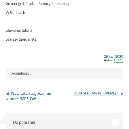
Gminnego Ośrodka Pomocy Społecznej
W Gorlicach
Sławomir Sikora
Starszy Specjalista
Opublikowano
29 kwi 2020
w
Autor:
GOPS
dniu
Aktualności
Nawigacja
wpisu
KLUB SENIOR+ INFORMACJA
W związku z zagrożeniem
wirusem SARS-CoV-2
Na
Do pobrania
skróty