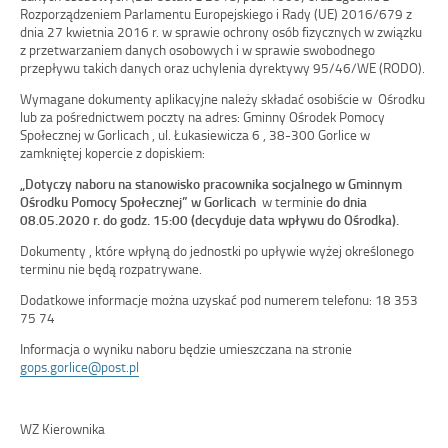
Rozporządzeniem Parlamentu Europejskiego i Rady (UE) 2016/679 z
dnia 27 kwietnia 2016 r. w sprawie ochrony osób fizycznych w związku
z przetwarzaniem danych osobowych i w sprawie swobodnego
przepływu takich danych oraz uchylenia dyrektywy 95/46/WE (RODO).
Wymagane dokumenty aplikacyjne należy składać osobiście w Ośrodku
lub za pośrednictwem poczty na adres: Gminny Ośrodek Pomocy
Społecznej w Gorlicach , ul. Łukasiewicza 6 , 38-300 Gorlice w
zamkniętej kopercie z dopiskiem:
„Dotyczy naboru na stanowisko pracownika socjalnego w Gminnym
Ośrodku Pomocy Społecznej” w Gorlicach
w terminie
do dnia
08.05.2020 r. do godz. 15:00 (decyduje data wpływu do Ośrodka).
Dokumenty , które wpłyną do jednostki po upływie wyżej określonego
terminu nie będą rozpatrywane.
Dodatkowe informacje można uzyskać pod numerem telefonu: 18 353
75 74
Informacja o wyniku naboru będzie umieszczana na stronie
gops.gorlice@post.pl
WZ Kierownika