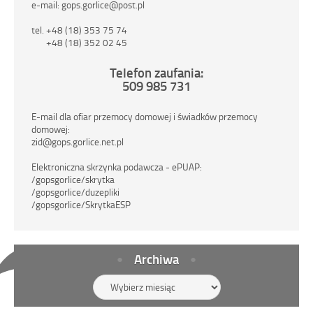
e-mail: gops.gorlice@post.pl
tel. +48 (18) 353 75 74
+48 (18) 352 02 45
Telefon zaufania:
509 985 731
E-mail dla ofiar przemocy domowej i świadków przemocy
domowej:
zid@gops.gorlice.net.pl
Elektroniczna skrzynka podawcza - ePUAP:
/gopsgorlice/skrytka
/gopsgorlice/duzepliki
/gopsgorlice/SkrytkaESP
Archiwa
Archiwa