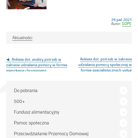
Opublikowano
29 paź 2021
w
Autor:
GOPS
dniu
Aktualności
Nawigacja
wpisu
Ankieta dot. potrzeb w zakresie
Ankieta dot. analizy potrzeb w
udzielania pomocy społecznej w
zakresie udzielania pomocy w formie
formie specjalistycznych usług
mieszkania chronionego
opiekuńczych
Na
Do pobrania
skróty
500+
Fundusz alimentacyjny
Pomoc społeczna
Przeciwdziałanie Przemocy Domowej