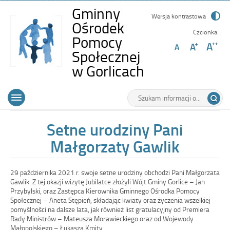
Gminny
Wersja kontrastowa
Ośrodek
Czcionka:
Pomocy
Społecznej
-
w Gorlicach
Setne
Wyszukiwarka
Tutaj
urodziny
Górne
Otwórz
wpisz
Pani
menu
szukaną
główne
frazę:
Małgorzaty
Setne urodziny Pani
Gawlik
Małgorzaty Gawlik
29 października 2021 r. swoje setne urodziny obchodzi Pani Małgorzata
Gawlik. Z tej okazji wizytę Jubilatce złożyli Wójt Gminy Gorlice – Jan
Przybylski, oraz Zastępca Kierownika Gminnego Ośrodka Pomocy
Społecznej – Aneta Stępień, składając kwiaty oraz życzenia wszelkiej
pomyślności na dalsze lata, jak również list gratulacyjny od Premiera
Rady Ministrów – Mateusza Morawieckiego oraz od Wojewody
Małopolskiego – Łukasza Kmity.