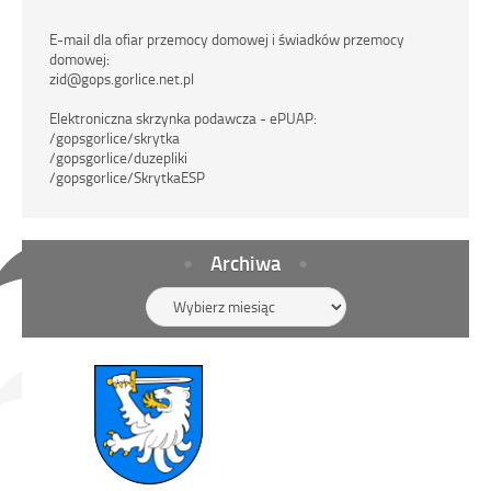
E-mail dla ofiar przemocy domowej i świadków przemocy
domowej:
zid@gops.gorlice.net.pl
Elektroniczna skrzynka podawcza - ePUAP:
/gopsgorlice/skrytka
/gopsgorlice/duzepliki
/gopsgorlice/SkrytkaESP
Archiwa
Archiwa