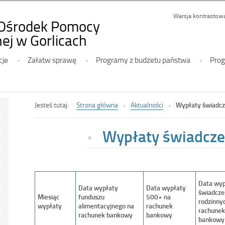
Wersja kontrastow
Ośrodek Pomocy
-
ej w Gorlicach
Wypłaty
cje
Załatw sprawę
Programy z budżetu państwa
Prog
świadczeń
2021
Jesteś tutaj:
Strona główna
Aktualności
Wypłaty świadc
Wypłaty świadcz
Data wyp
Data wypłaty
Data wypłaty
świadcze
Miesiąc
funduszu
500+ na
rodzinny
wypłaty
alimentacyjnego na
rachunek
rachunek
rachunek bankowy
bankowy
bankowy