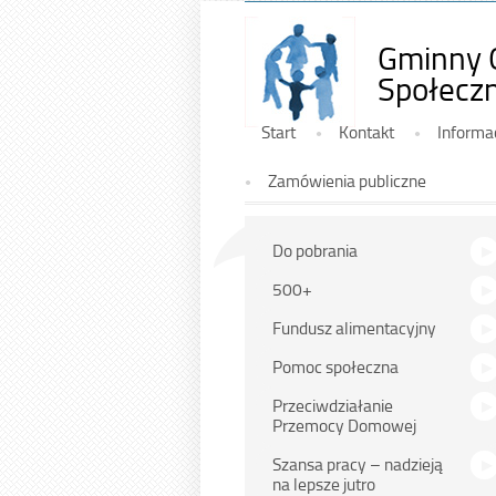
Gminny 
Społeczn
Górne
Start
Kontakt
Informa
Zamówienia publiczne
Na
Do pobrania
skróty
500+
Fundusz alimentacyjny
Pomoc społeczna
Przeciwdziałanie
Przemocy Domowej
Szansa pracy – nadzieją
na lepsze jutro