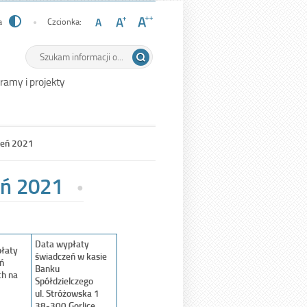
a
Czcionka:
Wyszukiwarka
Tutaj
wpisz
szukaną
ramy i projekty
frazę:
zeń 2021
eń 2021
Data wypłaty
łaty
świadczeń w kasie
ń
Banku
ch na
Spółdzielczego
ul. Stróżowska 1
38-300 Gorlice