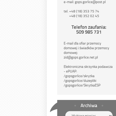
e-mail: gops.gorlice@post.pl
tel. +48 (18) 353 75 74
+48 (18) 352 02 45
Telefon zaufania:
509 985 731
E-mail dla ofiar przemocy
domowej i świadków przemocy
domowej:
zid@gops.gorlice.net.pl
Elektroniczna skrzynka podawcza
- ePUAP:
/gopsgorlice/skrytka
/gopsgorlice/duzepliki
/gopsgorlice/SkrytkaESP
Archiwa
Archiwa