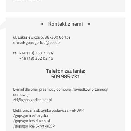
Kontakt z nami
ul. Łukasiewicza 6, 38-300 Gorlice
e-mail: gops.gorlice@post.pl
tel. +48 (18) 353 75 74
+48 (18) 352 02 45
Telefon zaufania:
509 985 731
E-mail dla ofiar przemocy domowej i świadków przemocy
domowej:
zid@gops.gorlice.net.pl
Elektroniczna skrzynka podawcza - ePUAP:
/gopsgorlice/skrytka
/gopsgorlice/duzepliki
/gopsgorlice/SkrytkaESP