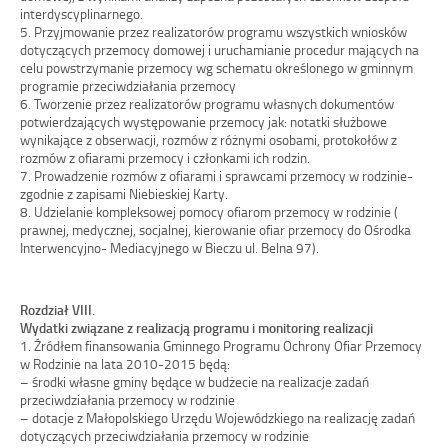
interdyscyplinarnego.
5. Przyjmowanie przez realizatorów programu wszystkich wniosków
dotyczących przemocy domowej i uruchamianie procedur mających na
celu powstrzymanie przemocy wg schematu określonego w gminnym
programie przeciwdziałania przemocy
6. Tworzenie przez realizatorów programu własnych dokumentów
potwierdzających występowanie przemocy jak: notatki służbowe
wynikające z obserwacji, rozmów z różnymi osobami, protokołów z
rozmów z ofiarami przemocy i członkami ich rodzin.
7. Prowadzenie rozmów z ofiarami i sprawcami przemocy w rodzinie-
zgodnie z zapisami Niebieskiej Karty.
8. Udzielanie kompleksowej pomocy ofiarom przemocy w rodzinie (
prawnej, medycznej, socjalnej, kierowanie ofiar przemocy do Ośrodka
Interwencyjno- Mediacyjnego w Bieczu ul. Belna 97).
Rozdział VIII.
Wydatki związane z realizacją programu i monitoring realizacji
1. Źródłem finansowania Gminnego Programu Ochrony Ofiar Przemocy
w Rodzinie na lata 2010-2015 będą:
– środki własne gminy będące w budżecie na realizacje zadań
przeciwdziałania przemocy w rodzinie
– dotacje z Małopolskiego Urzędu Wojewódzkiego na realizację zadań
dotyczących przeciwdziałania przemocy w rodzinie