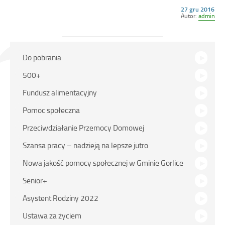
Opublikowano
27 gru 2016
w
Autor:
admin
dniu
Na
Do pobrania
skróty
500+
Fundusz alimentacyjny
Pomoc społeczna
Przeciwdziałanie Przemocy Domowej
Szansa pracy – nadzieją na lepsze jutro
Nowa jakość pomocy społecznej w Gminie Gorlice
Senior+
Asystent Rodziny 2022
Ustawa za życiem