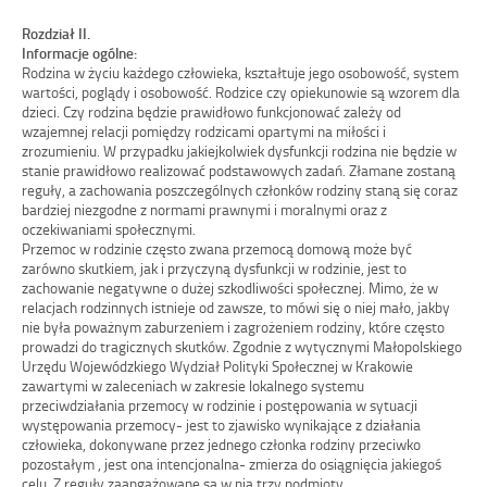
Rozdział II.
Informacje ogólne:
Rodzina w życiu każdego człowieka, kształtuje jego osobowość, system
wartości, poglądy i osobowość. Rodzice czy opiekunowie są wzorem dla
dzieci. Czy rodzina będzie prawidłowo funkcjonować zależy od
wzajemnej relacji pomiędzy rodzicami opartymi na miłości i
zrozumieniu. W przypadku jakiejkolwiek dysfunkcji rodzina nie będzie w
stanie prawidłowo realizować podstawowych zadań. Złamane zostaną
reguły, a zachowania poszczególnych członków rodziny staną się coraz
bardziej niezgodne z normami prawnymi i moralnymi oraz z
oczekiwaniami społecznymi.
Przemoc w rodzinie często zwana przemocą domową może być
zarówno skutkiem, jak i przyczyną dysfunkcji w rodzinie, jest to
zachowanie negatywne o dużej szkodliwości społecznej. Mimo, że w
relacjach rodzinnych istnieje od zawsze, to mówi się o niej mało, jakby
nie była poważnym zaburzeniem i zagrożeniem rodziny, które często
prowadzi do tragicznych skutków. Zgodnie z wytycznymi Małopolskiego
Urzędu Wojewódzkiego Wydział Polityki Społecznej w Krakowie
zawartymi w zaleceniach w zakresie lokalnego systemu
przeciwdziałania przemocy w rodzinie i postępowania w sytuacji
występowania przemocy- jest to zjawisko wynikające z działania
człowieka, dokonywane przez jednego członka rodziny przeciwko
pozostałym , jest ona intencjonalna- zmierza do osiągnięcia jakiegoś
celu. Z reguły zaangażowane są w nią trzy podmioty.