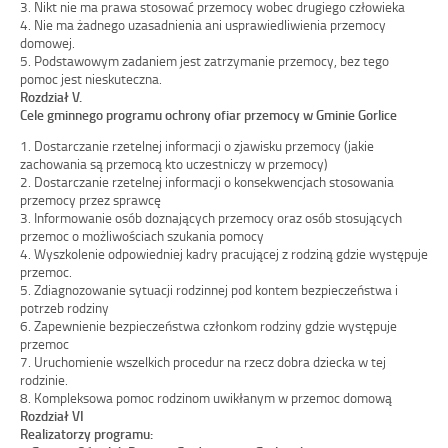
3. Nikt nie ma prawa stosować przemocy wobec drugiego człowieka
4. Nie ma żadnego uzasadnienia ani usprawiedliwienia przemocy
domowej.
5. Podstawowym zadaniem jest zatrzymanie przemocy, bez tego
pomoc jest nieskuteczna.
Rozdział V.
Cele gminnego programu ochrony ofiar przemocy w Gminie Gorlice
1. Dostarczanie rzetelnej informacji o zjawisku przemocy (jakie
zachowania są przemocą kto uczestniczy w przemocy)
2. Dostarczanie rzetelnej informacji o konsekwencjach stosowania
przemocy przez sprawcę
3. Informowanie osób doznających przemocy oraz osób stosujących
przemoc o możliwościach szukania pomocy
4. Wyszkolenie odpowiedniej kadry pracującej z rodziną gdzie występuje
przemoc.
5. Zdiagnozowanie sytuacji rodzinnej pod kontem bezpieczeństwa i
potrzeb rodziny
6. Zapewnienie bezpieczeństwa członkom rodziny gdzie występuje
przemoc
7. Uruchomienie wszelkich procedur na rzecz dobra dziecka w tej
rodzinie.
8. Kompleksowa pomoc rodzinom uwikłanym w przemoc domową
Rozdział VI
Realizatorzy programu: