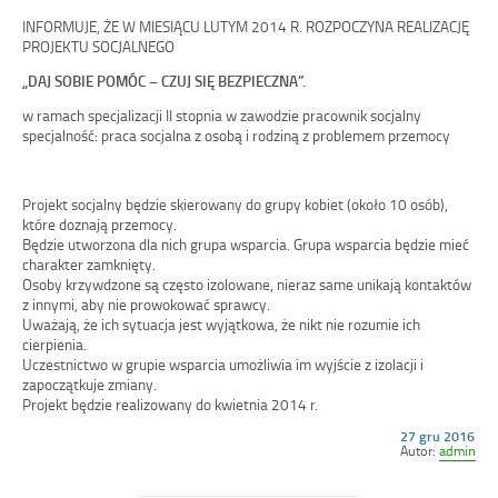
INFORMUJE, ŻE W MIESIĄCU LUTYM 2014 R. ROZPOCZYNA REALIZACJĘ
PROJEKTU SOCJALNEGO
„DAJ SOBIE POMÓC – CZUJ SIĘ BEZPIECZNA”.
w ramach specjalizacji II stopnia w zawodzie pracownik socjalny
specjalność: praca socjalna z osobą i rodziną z problemem przemocy
Projekt socjalny będzie skierowany do grupy kobiet (około 10 osób),
które doznają przemocy.
Będzie utworzona dla nich grupa wsparcia. Grupa wsparcia będzie mieć
charakter zamknięty.
Osoby krzywdzone są często izolowane, nieraz same unikają kontaktów
z innymi, aby nie prowokować sprawcy.
Uważają, że ich sytuacja jest wyjątkowa, że nikt nie rozumie ich
cierpienia.
Uczestnictwo w grupie wsparcia umożliwia im wyjście z izolacji i
zapoczątkuje zmiany.
Projekt będzie realizowany do kwietnia 2014 r.
Opublikowano
27 gru 2016
w
Autor:
admin
dniu