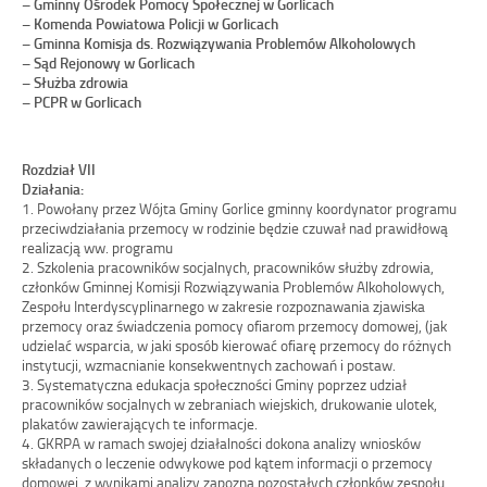
– Gminny Ośrodek Pomocy Społecznej w Gorlicach
– Komenda Powiatowa Policji w Gorlicach
– Gminna Komisja ds. Rozwiązywania Problemów Alkoholowych
– Sąd Rejonowy w Gorlicach
– Służba zdrowia
– PCPR w Gorlicach
Rozdział VII
Działania:
1. Powołany przez Wójta Gminy Gorlice gminny koordynator programu
przeciwdziałania przemocy w rodzinie będzie czuwał nad prawidłową
realizacją ww. programu
2. Szkolenia pracowników socjalnych, pracowników służby zdrowia,
członków Gminnej Komisji Rozwiązywania Problemów Alkoholowych,
Zespołu Interdyscyplinarnego w zakresie rozpoznawania zjawiska
przemocy oraz świadczenia pomocy ofiarom przemocy domowej, (jak
udzielać wsparcia, w jaki sposób kierować ofiarę przemocy do różnych
instytucji, wzmacnianie konsekwentnych zachowań i postaw.
3. Systematyczna edukacja społeczności Gminy poprzez udział
pracowników socjalnych w zebraniach wiejskich, drukowanie ulotek,
plakatów zawierających te informacje.
4. GKRPA w ramach swojej działalności dokona analizy wniosków
składanych o leczenie odwykowe pod kątem informacji o przemocy
domowej, z wynikami analizy zapozna pozostałych członków zespołu