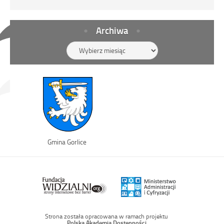
Archiwa
Archiwa
Link
Gmina Gorlice
otwiera
się
w
nowym
oknie
Strona została opracowana w ramach projektu
Polska Akademia Dostępności