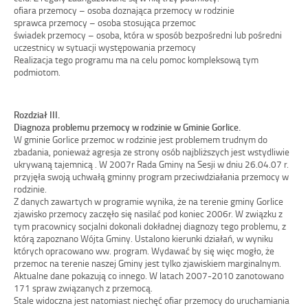
ofiara przemocy – osoba doznająca przemocy w rodzinie
sprawca przemocy – osoba stosująca przemoc
świadek przemocy – osoba, która w sposób bezpośredni lub pośredni
uczestnicy w sytuacji występowania przemocy
Realizacja tego programu ma na celu pomoc kompleksową tym
podmiotom.
Rozdział III.
Diagnoza problemu przemocy w rodzinie w Gminie Gorlice.
W gminie Gorlice przemoc w rodzinie jest problemem trudnym do
zbadania, ponieważ agresja ze strony osób najbliższych jest wstydliwie
ukrywaną tajemnicą . W 2007r Rada Gminy na Sesji w dniu 26.04.07 r.
przyjęła swoją uchwałą gminny program przeciwdziałania przemocy w
rodzinie.
Z danych zawartych w programie wynika, że na terenie gminy Gorlice
zjawisko przemocy zaczęło się nasilać pod koniec 2006r. W związku z
tym pracownicy socjalni dokonali dokładnej diagnozy tego problemu, z
którą zapoznano Wójta Gminy. Ustalono kierunki działań, w wyniku
których opracowano ww. program. Wydawać by się więc mogło, że
przemoc na terenie naszej Gminy jest tylko zjawiskiem marginalnym.
Aktualne dane pokazują co innego. W latach 2007-2010 zanotowano
171 spraw związanych z przemocą.
Stale widoczna jest natomiast niechęć ofiar przemocy do uruchamiania