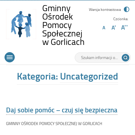
Gminny
Wersja kontrastowa
Ośrodek
Czcionka:
Pomocy
Społecznej
-
w Gorlicach
Daj
Wyszukiwarka
Tutaj
sobie
Górne
Otwórz
wpisz
pomóc
menu
szukaną
główne
frazę:
–
Kategoria:
Uncategorized
czuj
się
bezpieczna
Daj sobie pomóc – czuj się bezpieczna
GMINNY OŚRODEK POMOCY SPOŁECZNEJ W GORLICACH