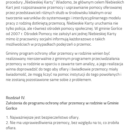
procedury „Niebieskiej Karty”. Wiadomo, że głównym celem Niebieskich
Kart jest rozpoznawanie przemocy i usprawnianie pomocy oferowanej
przez przedstawicieli różnych służb w środowisku lokalnym oraz
tworzenie warunków do systemowego i interdyscyplinarnego modelu
pracy z rodziną dotkniętą przemocą. Niebieskie Karty uruchamia nie
tylko policja, ale również ośrodek pomocy społecznej. W gminie Gorlice
od 2007 r. Ośrodek Pomocy nie założył ani jednej Niebieskiej Karty
mimo iż pracownicy socjalni informują każdorazowo o takich
możliwościach w przypadkach podejrzeń o przemoc.
Gminny program ochrony ofiar przemocy w rodzinie winien być
realizowany nierozerwalnie z gminnym programem przeciwdziałania
przemocy w rodzinie w oparciu o zawarte tam analizy, a jego realizacja
winna doprowadzić do tego aby ofiary i świadkowie przemocy miały
świadomość, że mogą liczyć na pomoc instytucji do tego powołanych i
nie zostaną pozostawione same sobie z problemem.
Rozdział IV.
Założenia do programu ochrony ofiar przemocy w rodzinie w Gminie
Gorlice
1. Najważniejsze jest bezpieczeństwo ofiary.
2. Nie ma usprawiedliwienia przemocy, bez względu na to, co zrobiła
ofiara.